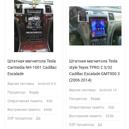
Штатная магнитола Tesla
Штатная магнитола Tesla
Сarmedia NH-1001 Cadillac
style Teyes TPRO 2 3/32
Escalade
Cadillac Escalade GMT900 3
(2006-2014)
Версия системы:
Android 9.0
Версия системы:
Android 10
Процессор:
8ядер
Процессор:
8ядер
Оперативная память:
4Gb
Оперативная память:
3Gb
Внутренняя память:
64Gb
Внутренняя память:
32Gb
DSP процессор:
Да
DSP процессор:
Да