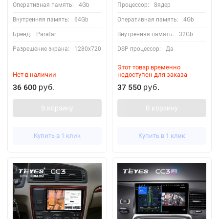
Оперативная память:
4Gb
Процессор:
8ядер
Внутренняя память:
64Gb
Оперативная память:
4Gb
Бренд:
Parafar
Внутренняя память:
32Gb
Разрешение экрана:
1280x720
DSP процессор:
Да
Этот товар временно
Нет в наличии
недоступен для заказа
36 600
37 550
руб.
руб.
В корзину
В корзину
Купить в 1 клик
Купить в 1 клик