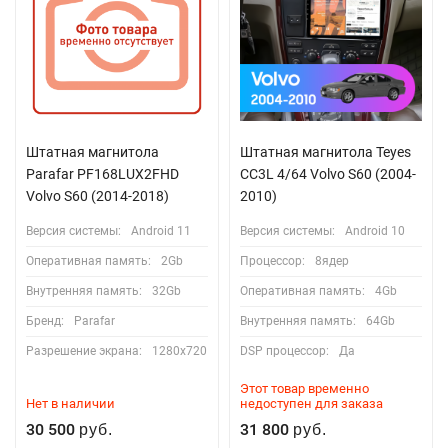
Штатная магнитола
Штатная магнитола Teyes
Parafar PF168LUX2FHD
CC3L 4/64 Volvo S60 (2004-
Volvo S60 (2014-2018)
2010)
Версия системы:
Android 11
Версия системы:
Android 10
Оперативная память:
2Gb
Процессор:
8ядер
Внутренняя память:
32Gb
Оперативная память:
4Gb
Бренд:
Parafar
Внутренняя память:
64Gb
Разрешение экрана:
1280x720
DSP процессор:
Да
Этот товар временно
Нет в наличии
недоступен для заказа
30 500
31 800
руб.
руб.