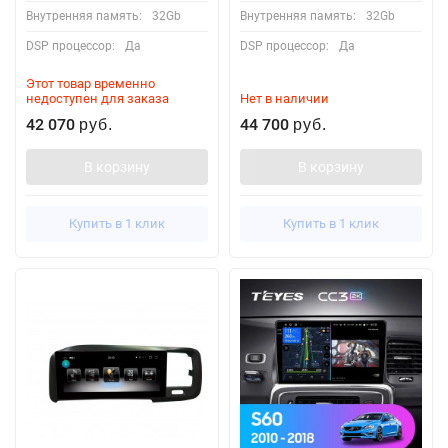
Внутренняя память:
32Gb
Внутренняя память:
32Gb
DSP процессор:
Да
DSP процессор:
Да
Этот товар временно
недоступен для заказа
Нет в наличии
42 070
44 700
руб.
руб.
В корзину
В корзину
Купить в 1 клик
Купить в 1 клик