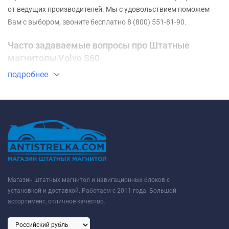
от ведущих производителей. Мы с удовольствием поможем
Вам с выбором, звоните бесплатно 8 (800) 551-81-90.
Часто задаваемые вопросы про Штатные
магнитолы Volvo S60
подробнее
⇓ Какие Штатные магнитолы Volvo S60 самые
недорогие?
ТОП-3 недорогих товаров из категории Штатные магнитолы
Volvo S60 - ✓
Штатная магнитола Parafar PF186Lite Volvo S60
(2014-2018)
✓
Штатная магнитола Parafar PF186FHD Volvo S60
(2014-2018)
✓
Штатная магнитола Parafar PF186XHD Volvo S60
(2014-2018)
✔ Какие Штатные магнитолы Volvo S60 самые
Магазин штатных магнитол и навигационных блоков с
популярные в этом году?
установкой и доставкой. Работаем с 2011 года. Большой
ассортимент, отличное качество.
ТОП-3 самых продаваемых товара из категории Штатные
магнитолы Volvo S60 - ✓
Штатная магнитола Parafar PF186U2K