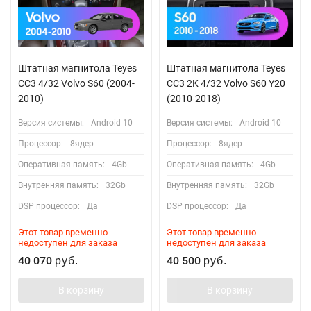
Штатная магнитола Teyes
Штатная магнитола Teyes
CC3 4/32 Volvo S60 (2004-
CC3 2K 4/32 Volvo S60 Y20
2010)
(2010-2018)
Версия системы:
Android 10
Версия системы:
Android 10
Процессор:
8ядер
Процессор:
8ядер
Оперативная память:
4Gb
Оперативная память:
4Gb
Внутренняя память:
32Gb
Внутренняя память:
32Gb
DSP процессор:
Да
DSP процессор:
Да
Этот товар временно
Этот товар временно
недоступен для заказа
недоступен для заказа
40 070
40 500
руб.
руб.
В корзину
В корзину