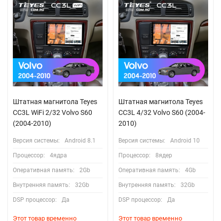
Штатная магнитола Teyes
Штатная магнитола Teyes
CC3L WiFi 2/32 Volvo S60
CC3L 4/32 Volvo S60 (2004-
(2004-2010)
2010)
Версия системы:
Android 8.1
Версия системы:
Android 10
Процессор:
4ядра
Процессор:
8ядер
Оперативная память:
2Gb
Оперативная память:
4Gb
Внутренняя память:
32Gb
Внутренняя память:
32Gb
DSP процессор:
Да
DSP процессор:
Да
Этот товар временно
Этот товар временно