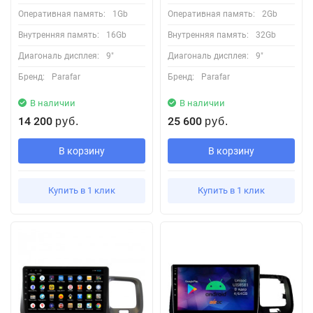
Оперативная память:
1Gb
Оперативная память:
2Gb
Внутренняя память:
16Gb
Внутренняя память:
32Gb
Диагональ дисплея:
9"
Диагональ дисплея:
9"
Бренд:
Parafar
Бренд:
Parafar
В наличии
В наличии
14 200
25 600
руб.
руб.
В корзину
В корзину
Купить в 1 клик
Купить в 1 клик