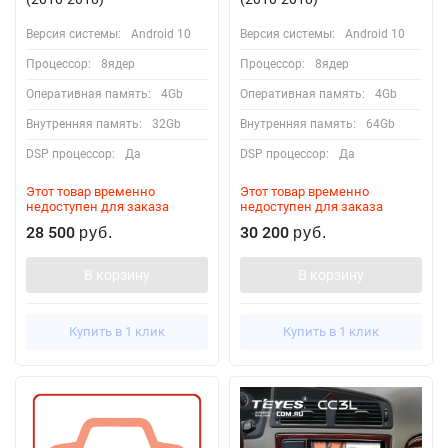
Версия системы:
Android 10
Версия системы:
Android 10
Процессор:
8ядер
Процессор:
8ядер
Оперативная память:
4Gb
Оперативная память:
4Gb
Внутренняя память:
32Gb
Внутренняя память:
64Gb
DSP процессор:
Да
DSP процессор:
Да
Этот товар временно
Этот товар временно
недоступен для заказа
недоступен для заказа
28 500
30 200
руб.
руб.
В корзину
В корзину
Купить в 1 клик
Купить в 1 клик