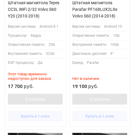
Штатная магнитола Teyes
Штатная магнитола
CC3L WiFi 2/32 Volvo S60
Parafar PF168LUX2Lite
Y20 (2010-2018)
Volvo S60 (2014-2018)
Версия системы:
Android 8.1
Версия системы:
Android 10
Процессор:
4ядра
Оперативная память:
1Gb
Оперативная память:
2Gb
Внутренняя память:
16Gb
Внутренняя память:
32Gb
Диагональ дисплея:
9"
DSP процессор:
Да
Бренд:
Parafar
Этот товар временно
недоступен для заказа
Нет в наличии
17 700
19 100
руб.
руб.
В корзину
В корзину
Купить в 1 клик
Купить в 1 клик