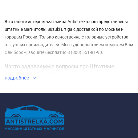
В каталоге интернет-магазина Antistrelka.com представлены
штатные магнитолы Suzuki Ertiga с доставкой по Москве и
городам России. Только качественные головные устройства
от лучших производителей. Мы с удовольствием поможем Вам
с выбором, звоните бесплатно 8 (800) 551-81-90.
Часто задаваемые вопросы про Штатные
магнитолы Suzuki Ertiga
подробнее
⇓ Какие Штатные магнитолы Suzuki Ertiga самые
недорогие?
ТОП-3 недорогих товаров из категории Штатные магнитолы
Suzuki Ertiga - ✓
Штатная магнитола Teyes CC3L 4/32 Suzuki
Ertiga (2018-2020)
✓
Штатная магнитола Teyes CC3L 4/64
Suzuki Ertiga (2018-2020)
✓
Штатная магнитола Teyes CC3 4/32
Suzuki Ertiga (2018-2020)