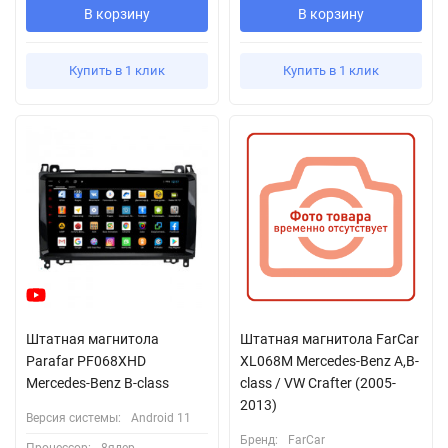
В корзину
В корзину
Купить в 1 клик
Купить в 1 клик
Штатная магнитола
Штатная магнитола FarCar
Parafar PF068XHD
XL068M Mercedes-Benz A,B-
Mercedes-Benz B-class
class / VW Crafter (2005-
2013)
Версия системы:
Android 11
Бренд:
FarCar
Процессор:
8ядер