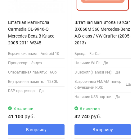
Штатная магнитола
Штатная магнитола FarCar
Carmedia OL-9946-Q
BX068M 360 Mercedes-Benz
Mercedes-Benz B Класс
A,B-class / VW Crafter (2005-
2005-2011 W245
2013)
Версия системы:
Android 10
Бренд:
FarCar
Процессор:
8ядер
Наличие Wi-Fi:
Да
Оперативная память:
6Gb
Bluetooth(HandsFree):
Да
Внутренняя память:
128Gb
Встроенный FM/AM тюнер
Да
с функцией RDS:
DSP процессор:
Да
Наличие USB портов:
Да
В наличии
В наличии
41 100
42 740
руб.
руб.
В корзину
В корзину