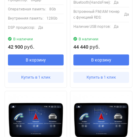
Bluetooth(HandsFree):
Да
Оперативная память:
8Gb
Встроенный FM/AM тюнер
Да
с функцией RDS:
Внутренняя память:
128Gb
Наличие USB портов:
Да
DSP процессор:
Да
В наличии
В наличии
42 900
44 440
руб.
руб.
В корзину
В корзину
Купить в 1 клик
Купить в 1 клик