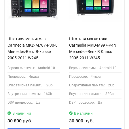
Штатная магнитола
Штатная магнитола
Carmedia MKD-M787-P30-8
Сarmedia MKD-M997-P4N
Mercedes-Benz B-klasse
Mercedes-Benz B Класс
2005-2011 W245
2005-2011 W245
Версия системы:
Android 10
Версия системы:
Android 10
Процессор:
4ядра
Процессор:
4ядра
Оперативная память:
2Gb
Оперативная память:
2Gb
Внутренняя память:
16Gb
Внутренняя память:
32Gb
DSP процессор:
Да
DSP процессор:
Да
В наличии
В наличии
30 800
30 800
руб.
руб.