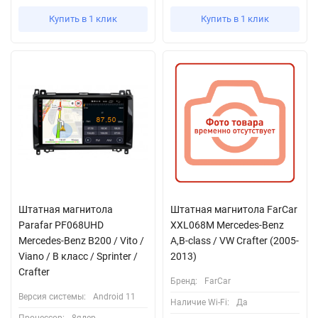
Купить в 1 клик
Купить в 1 клик
Штатная магнитола
Штатная магнитола FarCar
Parafar PF068UHD
XXL068M Mercedes-Benz
Mercedes-Benz B200 / Vito /
A,B-class / VW Crafter (2005-
Viano / B класс / Sprinter /
2013)
Crafter
Бренд:
FarCar
Версия системы:
Android 11
Наличие Wi-Fi:
Да
Процессор:
8ядер