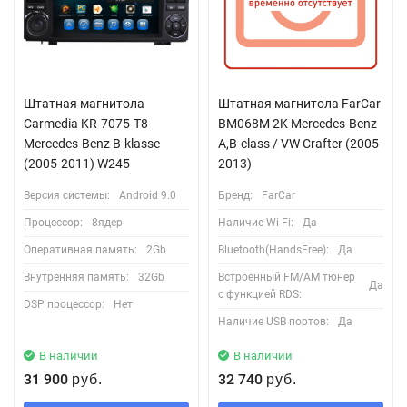
Штатная магнитола
Штатная магнитола FarCar
Carmedia KR-7075-T8
BM068M 2K Mercedes-Benz
Mercedes-Benz B-klasse
A,B-class / VW Crafter (2005-
(2005-2011) W245
2013)
Версия системы:
Android 9.0
Бренд:
FarCar
Процессор:
8ядер
Наличие Wi-Fi:
Да
Оперативная память:
2Gb
Bluetooth(HandsFree):
Да
Внутренняя память:
32Gb
Встроенный FM/AM тюнер
Да
с функцией RDS:
DSP процессор:
Нет
Наличие USB портов:
Да
В наличии
В наличии
31 900
32 740
руб.
руб.