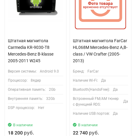
Штатная магнитола
Штатная магнитола FarCar
Carmedia KR-9030-T8
HL068M Mercedes-Benz A,B-
Mercedes-Benz B-klasse
class / VW Crafter (2005-
2005-2011 W245
2013)
Версия системы:
Android 9.0
Бренд:
FarCar
Процессор:
8ядер
Наличие Wi-Fi:
Да
Оперативная память:
2Gb
Bluetooth(HandsFree):
Да
Внутренняя память:
32Gb
Встроенный FM/AM тюнер
Да
с функцией RDS:
DSP процессор:
Нет
Наличие USB портов:
Да
В наличии
В наличии
18 200
22 740
руб.
руб.