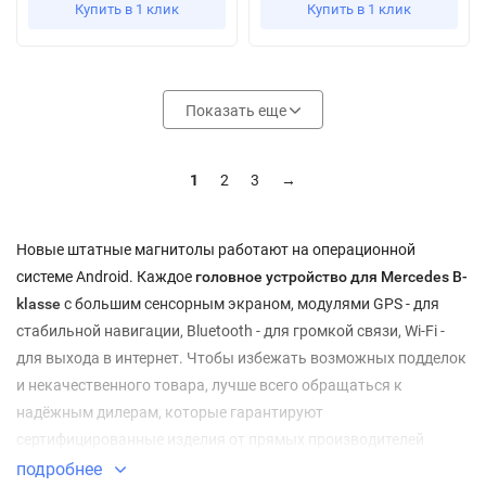
Купить в 1 клик
Купить в 1 клик
Показать еще
1
2
3
→
Новые штатные магнитолы работают на операционной
системе Android. Каждое
головное устройство для Mercedes B-
klasse
с большим сенсорным экраном, модулями GPS - для
стабильной навигации, Bluetooth - для громкой связи, Wi-Fi -
для выхода в интернет. Чтобы избежать возможных подделок
и некачественного товара, лучше всего обращаться к
надёжным дилерам, которые гарантируют
сертифицированные изделия от прямых производителей
брендов FarCar, Redpower, Roximo, Daystar, Carmedia, IQ Navi и
подробнее