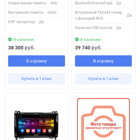
Оперативная память:
4Gb
Bluetooth(HandsFree):
Да
Внутренняя память:
64Gb
Встроенный FM/AM тюнер
Да
с функцией RDS:
DSP процессор:
Да
Наличие USB портов:
Да
В наличии
В наличии
38 300
39 740
руб.
руб.
В корзину
В корзину
Купить в 1 клик
Купить в 1 клик