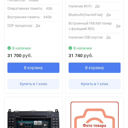
Наличие Wi-Fi:
Да
Оперативная память:
4Gb
Bluetooth(HandsFree):
Да
Внутренняя память:
64Gb
Встроенный FM/AM тюнер
DSP процессор:
Да
Да
с функцией RDS:
Наличие USB портов:
Да
В наличии
В наличии
31 700
31 740
руб.
руб.
В корзину
В корзину
Купить в 1 клик
Купить в 1 клик