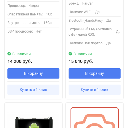
Бренд:
FarCar
Процессор:
4ядра
Наличие Wi-Fi:
Да
Оперативная память:
1Gb
Bluetooth(HandsFree):
Да
Внутренняя память:
16Gb
Встроенный FM/AM тюнер
DSP процессор:
Нет
Да
с функцией RDS:
Наличие USB портов:
Да
В наличии
В наличии
14 200
15 040
руб.
руб.
В корзину
В корзину
Купить в 1 клик
Купить в 1 клик