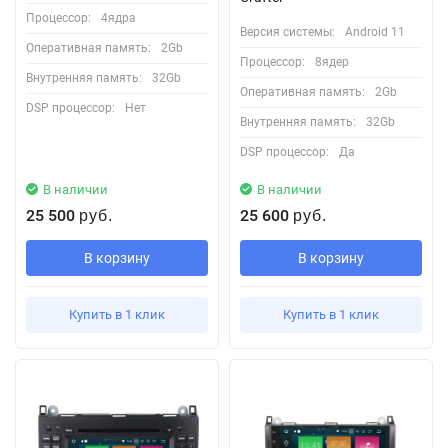
Процессор:
4ядра
Версия системы:
Android 11
Оперативная память:
2Gb
Процессор:
8ядер
Внутренняя память:
32Gb
Оперативная память:
2Gb
DSP процессор:
Нет
Внутренняя память:
32Gb
DSP процессор:
Да
В наличии
В наличии
25 500
25 600
руб.
руб.
В корзину
В корзину
Купить в 1 клик
Купить в 1 клик