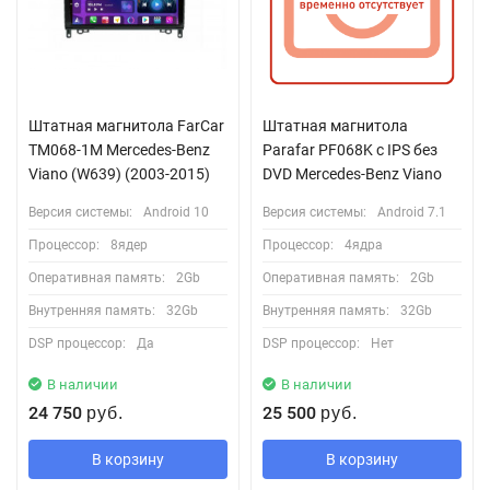
Штатная магнитола FarCar
Штатная магнитола
TM068-1M Mercedes-Benz
Parafar PF068K с IPS без
Viano (W639) (2003-2015)
DVD Mercedes-Benz Viano
Версия системы:
Android 10
Версия системы:
Android 7.1
Процессор:
8ядер
Процессор:
4ядра
Оперативная память:
2Gb
Оперативная память:
2Gb
Внутренняя память:
32Gb
Внутренняя память:
32Gb
DSP процессор:
Да
DSP процессор:
Нет
В наличии
В наличии
24 750
25 500
руб.
руб.
В корзину
В корзину