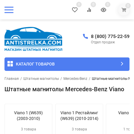
0
0
0
0
8 (800) 775-22-59
Отдел продаж
КАТАЛОГ ТОВАРОВ
Главная
/
Штатные магнитолы
/
Mercedes-Benz
/
Штатные магнитолы Merc
Штатные магнитолы Mercedes-Benz Viano
Viano 1 (W639)
Viano 1 Рестайлинг
Viano 2
(2003-2010)
(W639) (2010-2014)
3 товара
3 товара
1 тов