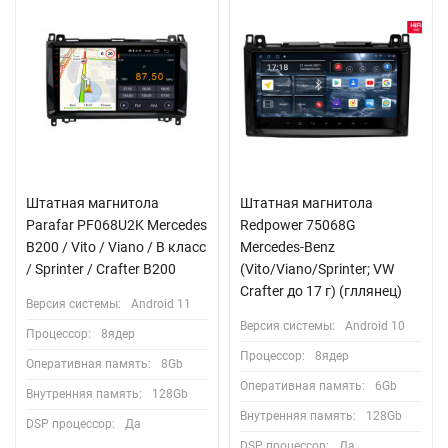
Штатная магнитола
Штатная магнитола
Parafar PF068U2K Mercedes
Redpower 75068G
B200 / Vito / Viano / B класс
Mercedes-Benz
/ Sprinter / Crafter B200
(Vito/Viano/Sprinter; VW
Crafter до 17 г) (гллянец)
Версия системы:
Android 11
Версия системы:
Android 10
Процессор:
8ядер
Процессор:
8ядер
Оперативная память:
8Gb
Оперативная память:
6Gb
Внутренняя память:
128Gb
Внутренняя память:
128Gb
DSP процессор:
Да
DSP процессор:
Да