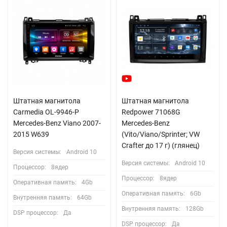
Штатная магнитола
Штатная магнитола
Carmedia OL-9946-P
Redpower 71068G
Mercedes-Benz Viano 2007-
Mercedes-Benz
2015 W639
(Vito/Viano/Sprinter; VW
Crafter до 17 г) (глянец)
Версия системы:
Android 10
Версия системы:
Android 10
Процессор:
8ядер
Процессор:
8ядер
Оперативная память:
4Gb
Оперативная память:
6Gb
Внутренняя память:
64Gb
Внутренняя память:
128Gb
DSP процессор:
Да
DSP процессор:
Да