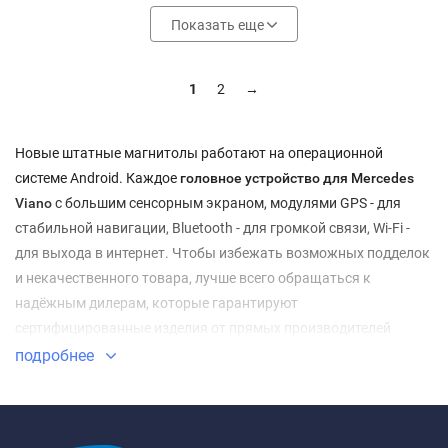
Показать еще
1
2
→
Новые штатные магнитолы работают на операционной
системе Android. Каждое
головное устройство для Mercedes
Viano
с большим сенсорным экраном, модулями GPS - для
стабильной навигации, Bluetooth - для громкой связи, Wi-Fi -
для выхода в интернет. Чтобы избежать возможных подделок
и некачественного товара, лучше всего обращаться к
надёжным дилерам, которые гарантируют
сертифицированные изделия от прямых производителей
брендов FarCar, Redpower, Roximo, Daystar, Carmedia, IQ Navi и
подробнее
другие.
Наш интернет-магазин «Антистрелка» имеет огромный опыт в
работе на данном рынке, ключевые преимущества -