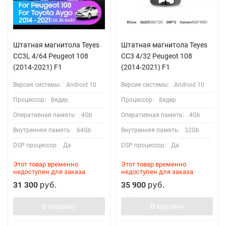
Штатная магнитола Teyes
Штатная магнитола Teyes
CC3L 4/64 Peugeot 108
CC3 4/32 Peugeot 108
(2014-2021) F1
(2014-2021) F1
Версия системы:
Android 10
Версия системы:
Android 10
Процессор:
8ядер
Процессор:
8ядер
Оперативная память:
4Gb
Оперативная память:
4Gb
Внутренняя память:
64Gb
Внутренняя память:
32Gb
DSP процессор:
Да
DSP процессор:
Да
Этот товар временно
Этот товар временно
недоступен для заказа
недоступен для заказа
31 300
35 900
руб.
руб.
В корзину
В корзину