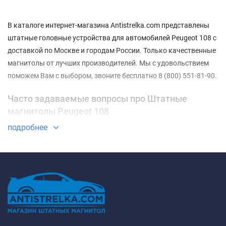
В каталоге интернет-магазина Antistrelka.com представлены
штатные головные устройства для автомобилей Peugeot 108 с
доставкой по Москве и городам России. Только качественные
магнитолы от лучших производителей. Мы с удовольствием
поможем Вам с выбором, звоните бесплатно 8 (800) 551-81-90.
Часто задаваемые вопросы про Штатные
магнитолы Peugeot 108
подробнее
⇓ Какие Штатные магнитолы Peugeot 108 самые
недорогие?
ТОП-3 недорогих товаров из категории Штатные магнитолы
Peugeot 108 - ✓
Штатная магнитола Teyes CC3L WiFi 2/32
Peugeot 108 (2014-2021) F1
✓
Штатная магнитола Teyes CC3L
4/32 Peugeot 108 (2014-2021) F1
✓
Штатная магнитола Teyes
CC3L 4/64 Peugeot 108 (2014-2021) F1
✔ Какие Штатные магнитолы Peugeot 108 самые