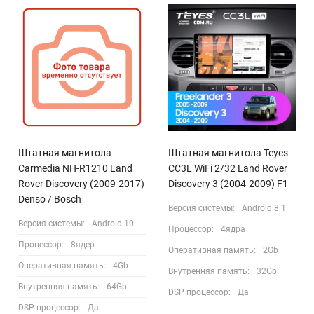
Штатная магнитола
Штатная магнитола Teyes
Carmedia NH-R1210 Land
CC3L WiFi 2/32 Land Rover
Rover Discovery (2009-2017)
Discovery 3 (2004-2009) F1
Denso / Bosch
Версия системы:
Android 8.1
Версия системы:
Android 10
Процессор:
4ядра
Процессор:
8ядер
Оперативная память:
2Gb
Оперативная память:
4Gb
Внутренняя память:
32Gb
Внутренняя память:
64Gb
DSP процессор:
Да
DSP процессор:
Да