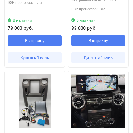
Внутренняя память:
64Gb
DSP процессор:
Да
DSP процессор:
Да
В наличии
В наличии
78 000
83 600
руб.
руб.
В корзину
В корзину
Купить в 1 клик
Купить в 1 клик