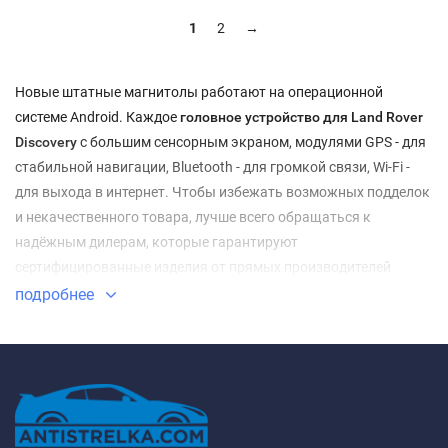
1
2
→
Новые штатные магнитолы работают на операционной
системе Android. Каждое
головное устройство для Land Rover
Discovery
с большим сенсорным экраном, модулями GPS - для
стабильной навигации, Bluetooth - для громкой связи, Wi-Fi -
для выхода в интернет. Чтобы избежать возможных подделок
и некачественного товара, лучше всего обращаться к
надёжным дилерам, которые гарантируют
сертифицированные изделия от прямых производителей
брендов FarCar, Redpower, Roximo, Daystar, Carmedia, IQ Navi и
подробнее
другие.
Наш интернет-магазин «Антистрелка» имеет огромный опыт в
работе на данном рынке, ключевые преимущества -
грамотный подбор и хорошая консультация по ассортименту,
быстрое оформление, бесплатная доставка по России не
дольше 4-5 дней, собственная установка и магазин в Москве,