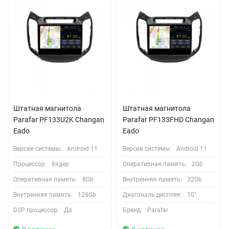
Штатная магнитола
Штатная магнитола
Parafar PF133U2K Changan
Parafar PF133FHD Changan
Eado
Eado
Версия системы:
Android 11
Версия системы:
Android 11
Процессор:
8ядер
Оперативная память:
2Gb
Оперативная память:
8Gb
Внутренняя память:
32Gb
Внутренняя память:
128Gb
Диагональ дисплея:
10"
DSP процессор:
Да
Бренд:
Parafar