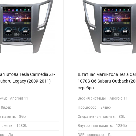
гнитола Tesla Carmedia ZF-
Штатная магнитола Tesla Car
ubaru Legacy (2009-2011)
1070S-Q6 Subaru Outback (20
серебро
емы:
Android 11
Версия системы:
Android 11
8ядер
Процессор:
8ядер
я память:
8Gb
Оперативная память:
8Gb
память:
128Gb
Внутренняя память:
128Gb
ор:
Да
DSP процессор:
Да