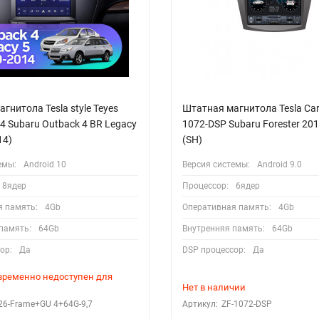
гнитола Tesla style Teyes
Штатная магнитола Tesla Car
4 Subaru Outback 4 BR Legacy
1072-DSP Subaru Forester 20
14)
(SH)
емы:
Android 10
Версия системы:
Android 9.0
8ядер
Процессор:
6ядер
я память:
4Gb
Оперативная память:
4Gb
память:
64Gb
Внутренняя память:
64Gb
ор:
Да
DSP процессор:
Да
 временно недоступен для
Нет в наличии
26-Frame+GU 4+64G-9,7
Артикул:
ZF-1072-DSP