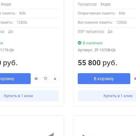
8ядер
Процессор:
8ядер
я память:
8Gb
Оперативная память:
8Gb
память:
128Gb
Внутренняя память:
128Gb
ор:
Да
DSP процессор:
Да
ии
В наличии
-1176-Q6
Артикул:
ZF-1070B-Q6
0
55 800
руб.
руб.
корзину
В корзину
Купить в 1 клик
Купить в 1 клик