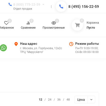
8 (800) 775-22-59
8 (495) 156-22-59
Отдел продаж
0
0
0
0
Корзина
Пусто
Избранное
Сравнение
Просмотренные
Наш адрес
Режим работы
г. Москва, ул. Горбунова, 12к2с
Пн-Пт 9:00-19:00;
ТРЦ "МирусАвто"
Сб-Вс 09:00-18:00
Цена
12
/
24
/
36
/
48