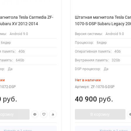
гнитола Tesla Carmedia ZF-
Штатная магнитола Tesla Сar
Subaru XV 2012-2014
1070-S-DSP Subaru Legacy 20
емы:
Android 9.0
Версия системы:
Android 9.0
6ядер
Процессор:
6ядер
я память:
4Gb
Оперативная память:
4Gb
память:
64Gb
Внутренняя память:
32Gb
ор:
Да
DSP процессор:
Да
чии
Нет в наличии
-1072-DSP
Артикул:
ZF-1070-S-DSP
0
40 900
руб.
руб.
корзину
В корзину
Купить в 1 клик
Купить в 1 клик