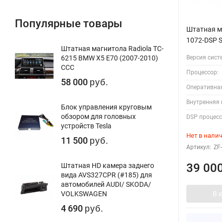
Популярные товары
Штатная ма
1072-DSP 
Штатная магнитола Radiola TC-
Версия сист
6215 BMW X5 E70 (2007-2010)
CCC
Процессор:
58 000
руб.
Оперативна
Внутренняя 
Блок управления круговым
обзором для головных
DSP процесс
устройств Tesla
Нет в нали
11 500
руб.
Артикул:
ZF
39 00
Штатная HD камера заднего
вида AVS327CPR (#185) для
автомобилей AUDI/ SKODA/
В 
VOLKSWAGEN
4 690
руб.