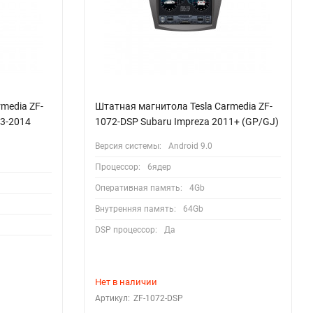
media ZF-
Штатная магнитола Tesla Carmedia ZF-
13-2014
1072-DSP Subaru Impreza 2011+ (GP/GJ)
Версия системы:
Android 9.0
Процессор:
6ядер
Оперативная память:
4Gb
Внутренняя память:
64Gb
DSP процессор:
Да
Нет в наличии
Артикул:
ZF-1072-DSP