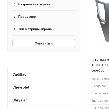
Разрешение экрана
Процессор
Тип матрицы экрана
Очистить
Штатная ма
1070S-Q6 S
серебро
Cadillac
Версия сист
Процессор:
Chevrolet
Оперативна
Chrysler
Внутренняя 
DSP процесс