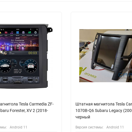
гнитола Tesla Carmedia ZF-
Штатная магнитола Tesla Car
aru Forester, XV 2 (2018-
1070B-Q6 Subaru Legacy (200
черный
емы:
Android 11
Версия системы:
Android 11