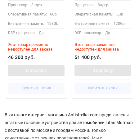
Процессор:
8ядер
Процессор:
8ядер
Оперативная память:
6Gb
Оперативная память:
6Gb
Внутренняя память:
128Gb
Внутренняя память:
128Gb
DSP процессор:
Да
DSP процессор:
Да
Этот товар временно
Этот товар временно
недоступен для заказа
недоступен для заказа
46 300
51 400
руб.
руб.
В корзину
В корзину
Купить в 1 клик
Купить в 1 клик
В каталоге интернет-магазина Antistrelka.com представлены
штатные головные устройства для автомобилей Lifan Murman
с доставкой по Москве и городам России. Только
качественные от лучших производителей. Мы с