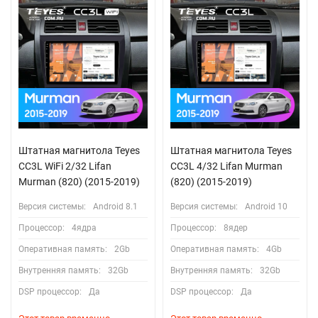
Штатная магнитола Teyes
Штатная магнитола Teyes
CC3L WiFi 2/32 Lifan
CC3L 4/32 Lifan Murman
Murman (820) (2015-2019)
(820) (2015-2019)
Версия системы:
Android 8.1
Версия системы:
Android 10
Процессор:
4ядра
Процессор:
8ядер
Оперативная память:
2Gb
Оперативная память:
4Gb
Внутренняя память:
32Gb
Внутренняя память:
32Gb
DSP процессор:
Да
DSP процессор:
Да