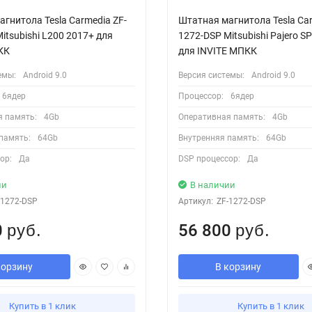
гнитола Tesla Carmedia ZF-
Штатная магнитола Tesla Car
itsubishi L200 2017+ для
1272-DSP Mitsubishi Pajero 
КК
для INVITE МПКК
емы:
Android 9.0
Версия системы:
Android 9.0
6ядер
Процессор:
6ядер
я память:
4Gb
Оперативная память:
4Gb
память:
64Gb
Внутренняя память:
64Gb
ор:
Да
DSP процессор:
Да
ии
В наличии
-1272-DSP
Артикул:
ZF-1272-DSP
0
56 800
руб.
руб.
корзину
В корзину
Купить в 1 клик
Купить в 1 клик