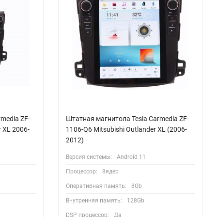
media ZF-
Штатная магнитола Tesla Carmedia ZF-
r XL 2006-
1106-Q6 Mitsubishi Outlander XL (2006-
2012)
Версия системы:
Android 11
Процессор:
8ядер
Оперативная память:
8Gb
Внутренняя память:
128Gb
DSP процессор:
Да