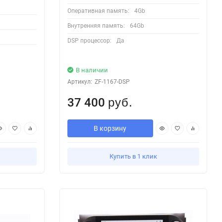
Оперативная память:
4Gb
Внутренняя память:
64Gb
DSP процессор:
Да
В наличии
Артикул:
ZF-1167-DSP
37 400
руб.
В корзину
Купить в 1 клик