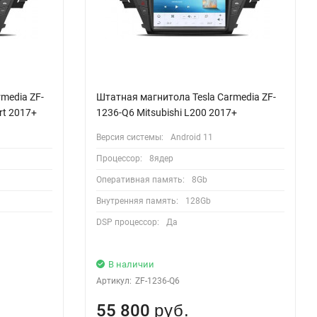
media ZF-
Штатная магнитола Tesla Carmedia ZF-
rt 2017+
1236-Q6 Mitsubishi L200 2017+
Версия системы:
Android 11
Процессор:
8ядер
Оперативная память:
8Gb
Внутренняя память:
128Gb
DSP процессор:
Да
В наличии
Артикул:
ZF-1236-Q6
55 800
руб.