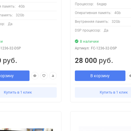
Процессор:
6ядер
я память:
4Gb
Оперативная память:
4Gb
память:
32Gb
Внутренняя память:
32Gb
ор:
Да
DSP процессор:
Да
ии
В наличии
-1236-32-DSP
Артикул:
FC-1236-32-DSP
0
28 000
руб.
руб.
корзину
В корзину
Купить в 1 клик
Купить в 1 клик