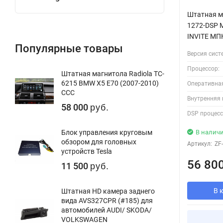
Штатная ма
1272-DSP M
INVITE МП
Популярные товары
Версия сист
Процессор:
Штатная магнитола Radiola TC-
6215 BMW X5 E70 (2007-2010)
Оперативна
CCC
Внутренняя 
58 000
руб.
DSP процесс
В налич
Блок управления круговым
обзором для головных
Артикул:
ZF
устройств Tesla
56 80
11 500
руб.
В 
Штатная HD камера заднего
вида AVS327CPR (#185) для
автомобилей AUDI/ SKODA/
VOLKSWAGEN