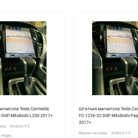
агнитола Tesla Carmedia
Штатная магнитола Tesla Ca
-DSP Mitsibishi L200 2017+
FС-1236-32-DSP Mitsibishi Paj
2017+
емы:
Android 9.0
Версия системы:
Android 9.0
6ядер