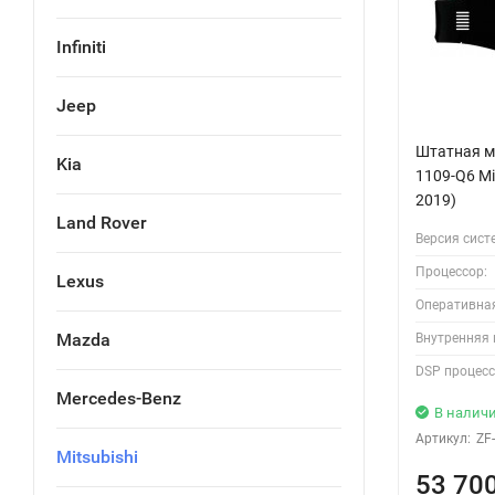
Infiniti
Jeep
Штатная ма
Kia
1109-Q6 Mit
2019)
Land Rover
Версия сист
Процессор:
Lexus
Оперативна
Mazda
Внутренняя 
DSP процесс
Mercedes-Benz
В налич
Артикул:
ZF
Mitsubishi
53 70