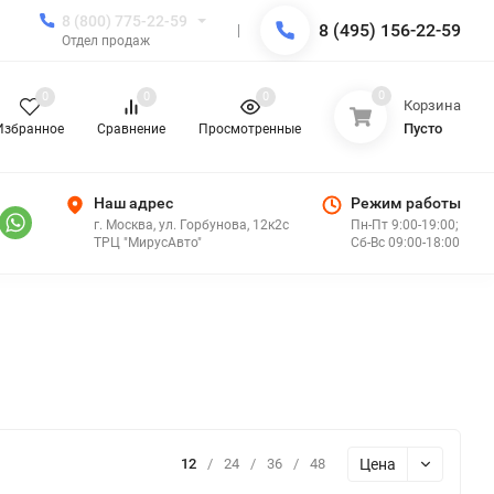
8 (800) 775-22-59
8 (495) 156-22-59
Отдел продаж
0
0
0
0
Корзина
Пусто
Избранное
Сравнение
Просмотренные
Наш адрес
Режим работы
г. Москва, ул. Горбунова, 12к2с
Пн-Пт 9:00-19:00;
ТРЦ "МирусАвто"
Сб-Вс 09:00-18:00
Цена
12
/
24
/
36
/
48