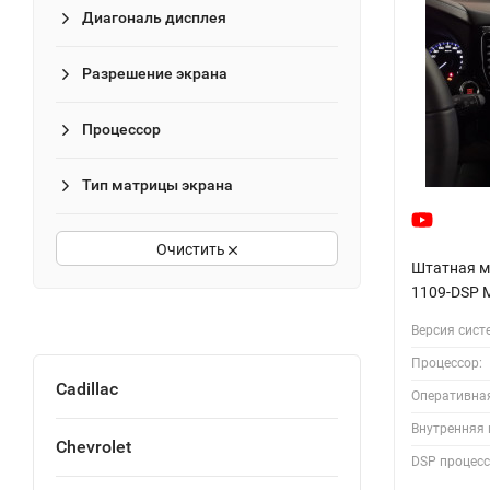
Диагональ дисплея
Разрешение экрана
Процессор
Тип матрицы экрана
Очистить
Штатная ма
1109-DSP M
Версия сист
Процессор:
Cadillac
Оперативна
Внутренняя 
Chevrolet
DSP процесс