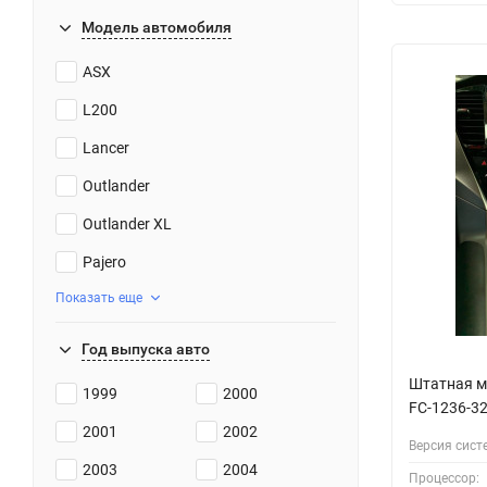
Модель автомобиля
ASX
L200
Lancer
Outlander
Outlander XL
Pajero
Показать еще
Год выпуска авто
Штатная м
1999
2000
FС-1236-32
2001
2002
Версия сист
2003
2004
Процессор: