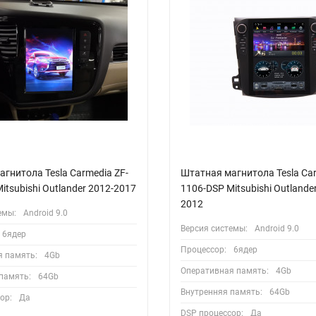
гнитола Tesla Carmedia ZF-
Штатная магнитола Tesla Car
itsubishi Outlander 2012-2017
1106-DSP Mitsubishi Outlande
2012
емы:
Android 9.0
Версия системы:
Android 9.0
6ядер
Процессор:
6ядер
я память:
4Gb
Оперативная память:
4Gb
память:
64Gb
Внутренняя память:
64Gb
ор:
Да
DSP процессор:
Да