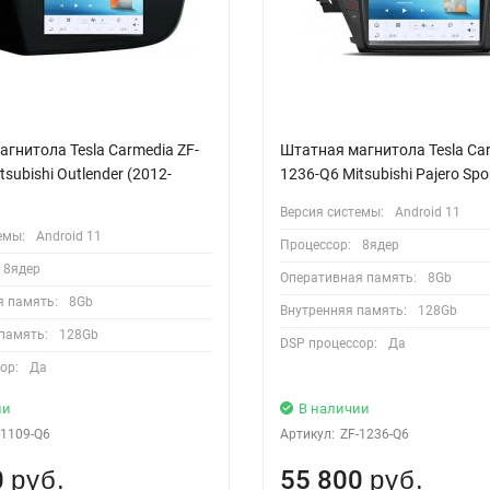
гнитола Tesla Carmedia ZF-
Штатная магнитола Tesla Car
subishi Outlender (2012-
1236-Q6 Mitsubishi Pajero Spo
Версия системы:
Android 11
емы:
Android 11
Процессор:
8ядер
8ядер
Оперативная память:
8Gb
я память:
8Gb
Внутренняя память:
128Gb
память:
128Gb
DSP процессор:
Да
ор:
Да
ии
В наличии
-1109-Q6
Артикул:
ZF-1236-Q6
0
55 800
руб.
руб.