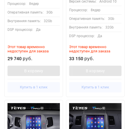
Версия системы:
Android 10
Процессор:
8ядер
Процессор:
8ядер
Оперативная память:
3Gb
Оперативная память:
3Gb
Внутренняя память:
32Gb
Внутренняя память:
32Gb
DSP процессор:
Да
DSP процессор:
Да
Этот товар временно
Этот товар временно
недоступен для заказа
недоступен для заказа
29 740
33 150
руб.
руб.
В корзину
В корзину
Купить в 1 клик
Купить в 1 клик