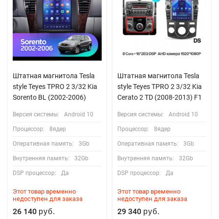
Штатная магнитола Tesla
Штатная магнитола Tesla
style Teyes TPRO 2 3/32 Kia
style Teyes TPRO 2 3/32 Kia
Sorento BL (2002-2006)
Cerato 2 TD (2008-2013) F1
Версия системы:
Android 10
Версия системы:
Android 10
Процессор:
8ядер
Процессор:
8ядер
Оперативная память:
3Gb
Оперативная память:
3Gb
Внутренняя память:
32Gb
Внутренняя память:
32Gb
DSP процессор:
Да
DSP процессор:
Да
Этот товар временно
Этот товар временно
недоступен для заказа
недоступен для заказа
26 140
29 340
руб.
руб.