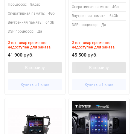
Процессор:
8ядер
Оперативная память:
4Gb
Оперативная память:
4Gb
Внутренняя память:
64Gb
Внутренняя память:
64Gb
DSP процессор:
Да
DSP процессор:
Да
Этот товар временно
Этот товар временно
недоступен для заказа
недоступен для заказа
41 900
45 500
руб.
руб.
В корзину
В корзину
Купить в 1 клик
Купить в 1 клик