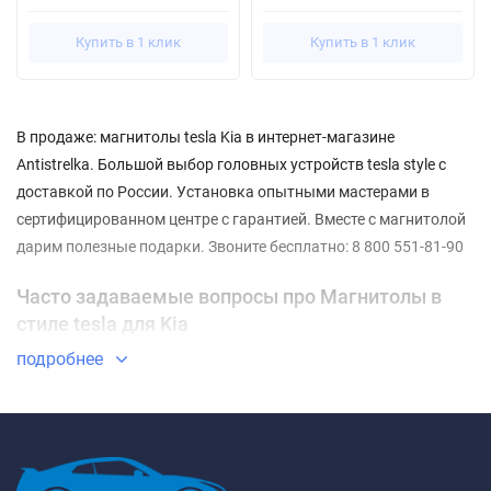
Купить в 1 клик
Купить в 1 клик
В продаже: магнитолы tesla Kia в интернет-магазине
Antistrelka. Большой выбор головных устройств tesla style с
доставкой по России. Установка опытными мастерами в
сертифицированном центре с гарантией. Вместе с магнитолой
дарим полезные подарки. Звоните бесплатно: 8 800 551-81-90
Часто задаваемые вопросы про Магнитолы в
стиле tesla для Kia
подробнее
⇓ Какие Магнитолы в стиле tesla для Kia самые
недорогие?
ТОП-3 недорогих товаров из категории Магнитолы в стиле
tesla для Kia - ✓
Штатная магнитола Tesla Carmedia ZF-1056-