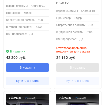
HIGH F2
Версия системы:
Android 9.0
Версия системы:
Android 10
Процессор:
6ядер
Процессор:
8ядер
Оперативная память:
4Gb
Оперативная память:
3Gb
Внутренняя память:
64Gb
Внутренняя память:
32Gb
DSP процессор:
Да
DSP процессор:
Да
Этот товар временно
В наличии
недоступен для заказа
42 200
24 910
руб.
руб.
В корзину
В корзину
Купить в 1 клик
Купить в 1 клик