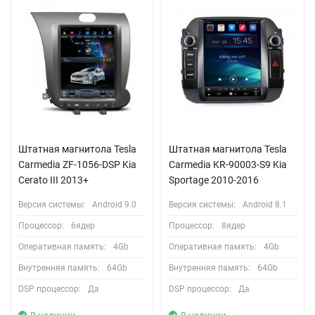
Штатная магнитола Tesla
Штатная магнитола Tesla
Carmedia ZF-1056-DSP Kia
Сarmedia KR-90003-S9 Kia
Cerato III 2013+
Sportage 2010-2016
Версия системы:
Android 9.0
Версия системы:
Android 8.1
Процессор:
6ядер
Процессор:
8ядер
Оперативная память:
4Gb
Оперативная память:
4Gb
Внутренняя память:
64Gb
Внутренняя память:
64Gb
DSP процессор:
Да
DSP процессор:
Да