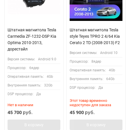
Штатная магнитола Tesla
Штатная магнитола Tesla
Carmedia ZF-1232-DSP Kia
style Teyes TPRO 2 4/64 Kia
Optima 2010-2013,
Cerato 2 TD (2008-2013) F2
дорестайл
Версия системы:
Android 10
Версия системы:
Android 9.0
Процессор:
8ядер
Процессор:
6ядер
Оперативная память:
4Gb
Оперативная память:
4Gb
Внутренняя память:
64Gb
Внутренняя память:
32Gb
DSP процессор:
Да
DSP процессор:
Да
Этот товар временно
Нет в наличии
недоступен для заказа
45 700
45 900
руб.
руб.
В корзину
В корзину