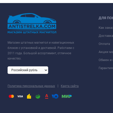
ДЛЯ ПО
Как зака
Доставк
Магазин штатных магнитол и навигационных
Оплата
блоков с установкой и доставкой. Работаем с
Акции м
2011 года. Большой ассортимент, отличное
качество.
Обмен и 
Гарантия
|
Политика персональных данных
Карта сайта