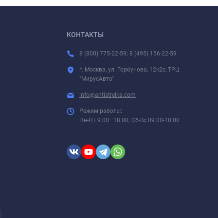
КОНТАКТЫ
8 (800) 775-22-59; 8 (495) 156-22-59
г. Москва, ул. Горбунова, 12к2с, ТРЦ
"МирусАвто"
info@antistrelka.com
Режим работы:
Пн-Пт 9:00—18:00; Сб-Вс 09:00-18:00