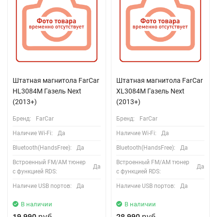
Штатная магнитола FarCar
Штатная магнитола FarCar
HL3084M Газель Next
XL3084M Газель Next
(2013+)
(2013+)
Бренд:
FarCar
Бренд:
FarCar
Наличие Wi-Fi:
Да
Наличие Wi-Fi:
Да
Bluetooth(HandsFree):
Да
Bluetooth(HandsFree):
Да
Встроенный FM/AM тюнер
Встроенный FM/AM тюнер
Да
Да
с функцией RDS:
с функцией RDS:
Наличие USB портов:
Да
Наличие USB портов:
Да
В наличии
В наличии
19 990
28 990
руб.
руб.