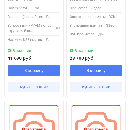
Наличие Wi-Fi:
Да
Процессор:
8ядер
Bluetooth(HandsFree):
Да
Оперативная память:
3Gb
Встроенный FM/AM тюнер
Внутренняя память:
32Gb
Да
с функцией RDS:
DSP процессор:
Да
Наличие USB портов:
Да
В наличии
В наличии
41 690
28 700
руб.
руб.
В корзину
В корзину
Купить в 1 клик
Купить в 1 клик