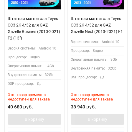
Штатная магнитола Teyes
Штатная магнитола Teyes
CC3 2K 4/32 для GAZ
CC3 2K 4/32 для GAZ
Gazelle Busines (2010-2021)
Gazelle Next (2013-2021) F1
F2 (13")
Версия системы:
Android 10
Версия системы:
Android 10
Процессор:
8ядер
Процессор:
8ядер
Оперативная память:
3Gb
Оперативная память:
4Gb
Внутренняя память:
32Gb
Внутренняя память:
32Gb
DSP процессор:
Да
DSP процессор:
Да
Этот товар временно
Этот товар временно
недоступен для заказа
недоступен для заказа
40 680
38 940
руб.
руб.
В корзину
В корзину