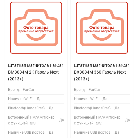
Штатная магнитола FarCar
Штатная магнитола FarCar
BM3084M 2K Газель Next
BX3084M 360 Газель Next
(2013+)
(2013+)
Бренд:
FarCar
Бренд:
FarCar
Наличие Wi-Fi:
Да
Наличие Wi-Fi:
Да
Bluetooth(HandsFree):
Да
Bluetooth(HandsFree):
Да
Встроенный FM/AM тюнер
Встроенный FM/AM тюнер
Да
Да
с функцией RDS:
с функцией RDS:
Наличие USB портов:
Да
Наличие USB портов:
Да