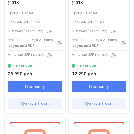
(2013+)
(2013+)
Бренд:
FarCar
Бренд:
FarCar
Наличие Wi-Fi:
Да
Наличие Wi-Fi:
Да
Bluetooth(HandsFree):
Да
Bluetooth(HandsFree):
Да
Встроенный FM/AM тюнер
Встроенный FM/AM тюнер
Да
Да
с функцией RDS:
с функцией RDS:
Наличие USB портов:
Да
Наличие USB портов:
Да
В наличии
В наличии
36 990
12 290
руб.
руб.
В корзину
В корзину
Купить в 1 клик
Купить в 1 клик