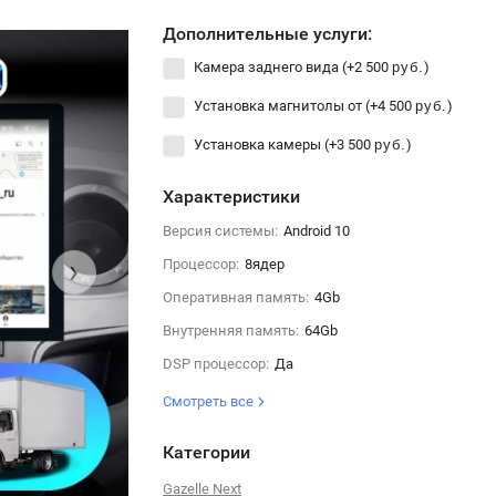
Дополнительные услуги:
Камера заднего вида (+
2 500
)
руб.
Установка магнитолы от (+
4 500
)
руб.
Установка камеры (+
3 500
)
руб.
Характеристики
Версия системы:
Android 10
›
Процессор:
8ядер
Оперативная память:
4Gb
Внутренняя память:
64Gb
DSP процессор:
Да
Смотреть все
Категории
Gazelle Next