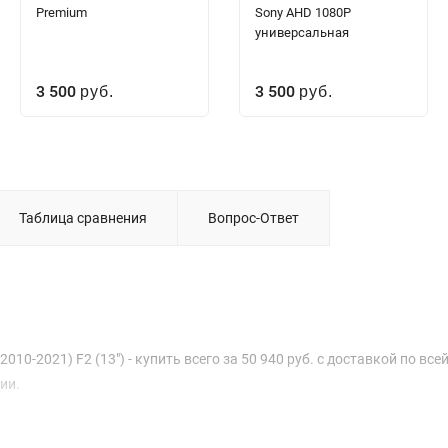
Premium
Sony AHD 1080P
универсальная
3 500
3 500
руб.
руб.
Таблица сравнения
Вопрос-Ответ
010-2021) F2 (13") - купить всего за 50 940 руб. с доставкой по все
ии.