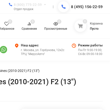
8 (800) 775-22-59
8 (495) 156-22-59
Отдел продаж
0
0
0
0
Корзина
Пусто
Избранное
Сравнение
Просмотренные
Наш адрес
Режим работы
г. Москва, ул. Горбунова, 12к2с
Пн-Пт 9:00-19:00;
ТРЦ "МирусАвто"
Сб-Вс 09:00-18:00
nes (2010-2021) F2 (13")
s (2010-2021) F2 (13")