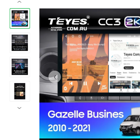
‹
‹
›