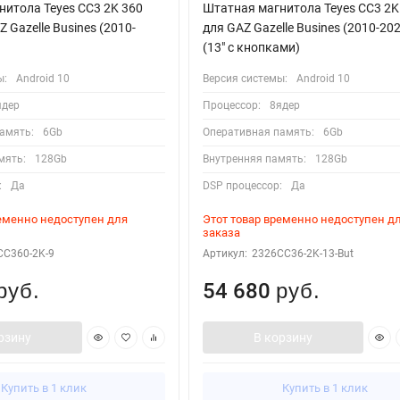
итола Teyes CC3 2K 360
Штатная магнитола Teyes CC3 2K
 Gazelle Busines (2010-
для GAZ Gazelle Busines (2010-202
(13" с кнопками)
ы:
Android 10
Версия системы:
Android 10
ядер
Процессор:
8ядер
амять:
6Gb
Оперативная память:
6Gb
мять:
128Gb
Внутренняя память:
128Gb
:
Да
DSP процессор:
Да
ременно недоступен для
Этот товар временно недоступен д
заказа
CC360-2K-9
Артикул:
2326CC36-2K-13-But
54 680
руб.
руб.
рзину
В корзину
Купить в 1 клик
Купить в 1 клик