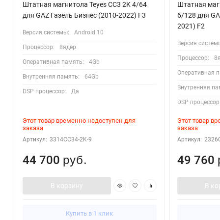
Штатная магнитола Teyes CC3 2K 4/64
Штатная магн
для GAZ Газель Бизнес (2010-2022) F3
6/128 для GAZ
2021) F2
Версия системы:
Android 10
Версия систем
Процессор:
8ядер
Процессор:
8
Оперативная память:
4Gb
Оперативная п
Внутренняя память:
64Gb
Внутренняя па
DSP процессор:
Да
DSP процессор
Этот товар временно недоступен для
Этот товар в
заказа
заказа
Артикул:
3314CC34-2K-9
Артикул:
2326
44 700
49 760
руб.
В корзину
В ко
Купить в 1 клик