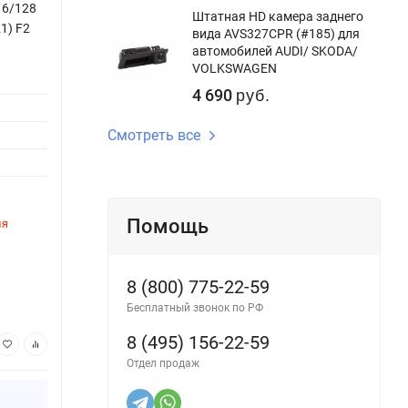
 6/128
Штатная магнитола Teyes CC3 2K 360
Штатн
Штатная HD камера заднего
1) F2
6/128 для GAZ Gazelle Busines (2010-
для G
вида AVS327CPR (#185) для
2021) F2 (13")
(11")
автомобилей AUDI/ SKODA/
VOLKSWAGEN
Версия системы:
Android 10
Версия
4 690
руб.
Процессор:
8ядер
Процес
Смотреть все
Оперативная память:
6Gb
Опера
Внутренняя память:
128Gb
Внутре
DSP процессор:
Да
DSP пр
Помощь
ля
Этот товар временно недоступен для
Этот 
заказа
заказ
Артикул:
2326CC360-2K-13
Артику
8 (800) 775-22-59
48 780
50
руб.
Бесплатный звонок по РФ
8 (495) 156-22-59
В корзину
Отдел продаж
Купить в 1 клик