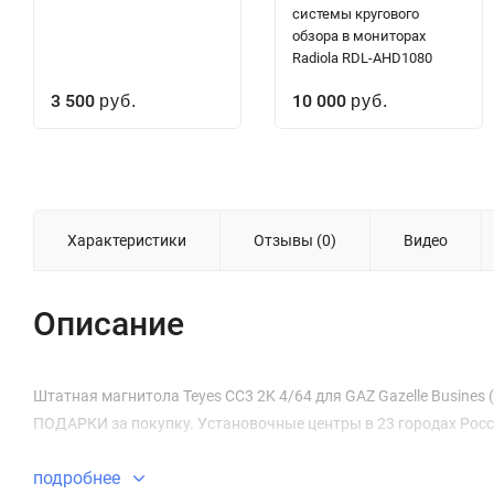
системы кругового
обзора в мониторах
Radiola RDL-AHD1080
3 500
10 000
руб.
руб.
Характеристики
Отзывы (0)
Видео
Описание
Штатная магнитола Teyes CC3 2K 4/64 для GAZ Gazelle Busines (2
ПОДАРКИ за покупку. Установочные центры в 23 городах Росс
подробнее