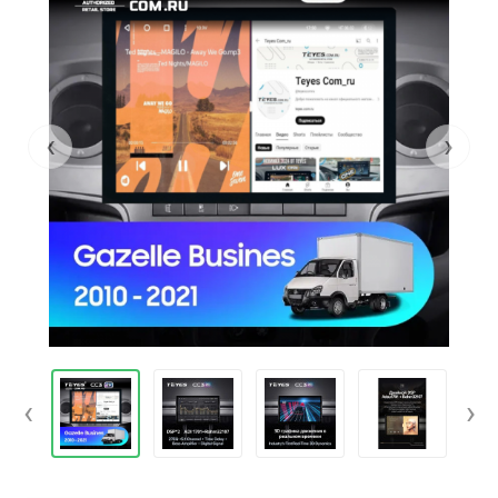
‹
›
‹
›