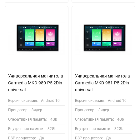
Универсальная магнитола
Универсальная магнитола
Carmedia MKD-980-P5 2Din
Carmedia MKD-981-P5 2Din
universal
universal
Версия системы:
Android 10
Версия системы:
Android 10
Процессор:
8ядер
Процессор:
8ядер
Оперативная память:
4Gb
Оперативная память:
4Gb
Внутренняя память:
32Gb
Внутренняя память:
32Gb
DSP процессор:
Да
DSP процессор:
Да