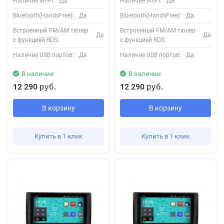
Наличие Wi-Fi:
Да
Наличие Wi-Fi:
Да
Bluetooth(HandsFree):
Да
Bluetooth(HandsFree):
Да
Встроенный FM/AM тюнер
Встроенный FM/AM тюнер
Да
Да
с функцией RDS:
с функцией RDS:
Наличие USB портов:
Да
Наличие USB портов:
Да
В наличии
В наличии
12 290
12 290
руб.
руб.
В корзину
В корзину
Купить в 1 клик
Купить в 1 клик