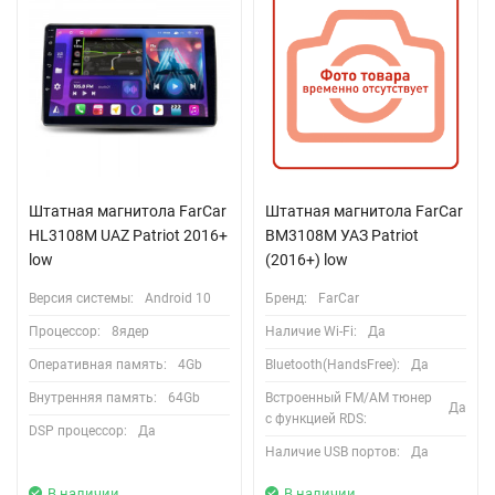
Штатная магнитола FarCar
Штатная магнитола FarCar
HL3108M UAZ Patriot 2016+
BM3108M УАЗ Patriot
low
(2016+) low
Версия системы:
Android 10
Бренд:
FarCar
Процессор:
8ядер
Наличие Wi-Fi:
Да
Оперативная память:
4Gb
Bluetooth(HandsFree):
Да
Внутренняя память:
64Gb
Встроенный FM/AM тюнер
Да
с функцией RDS:
DSP процессор:
Да
Наличие USB портов:
Да
В наличии
В наличии