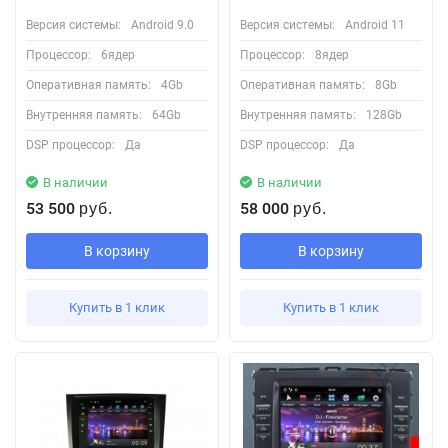
Версия системы:
Android 9.0
Версия системы:
Android 11
Процессор:
6ядер
Процессор:
8ядер
Оперативная память:
4Gb
Оперативная память:
8Gb
Внутренняя память:
64Gb
Внутренняя память:
128Gb
DSP процессор:
Да
DSP процессор:
Да
В наличии
В наличии
53 500
58 000
руб.
руб.
В корзину
В корзину
Купить в 1 клик
Купить в 1 клик