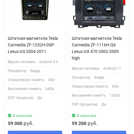
Штатная магнитола Tesla
Штатная магнитола Tesla
Carmedia ZF-1252H-DSP
Сarmedia ZF-1116H-Q6
Lexus GS 2004-2011
Lexus GX 470 2002-2009
high
Версия системы:
Android 9.0
Версия системы:
Android 11
Процессор:
6ядер
Процессор:
8ядер
Оперативная память:
4Gb
Оперативная память:
8Gb
Внутренняя память:
64Gb
Внутренняя память:
128Gb
DSP процессор:
Да
DSP процессор:
Да
В наличии
В наличии
59 000
59 200
руб.
руб.