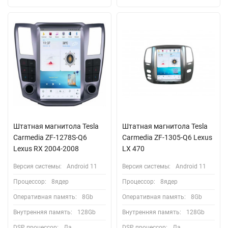
Штатная магнитола Tesla
Штатная магнитола Tesla
Carmedia ZF-1278S-Q6
Сarmedia ZF-1305-Q6 Lexus
Lexus RX 2004-2008
LX 470
Версия системы:
Android 11
Версия системы:
Android 11
Процессор:
8ядер
Процессор:
8ядер
Оперативная память:
8Gb
Оперативная память:
8Gb
Внутренняя память:
128Gb
Внутренняя память:
128Gb
DSP процессор:
Да
DSP процессор:
Да