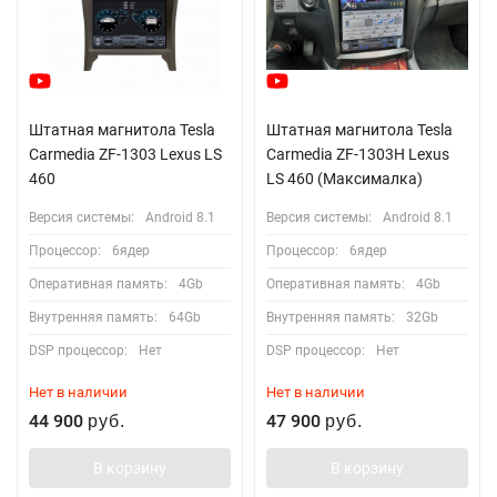
Штатная магнитола Tesla
Штатная магнитола Tesla
Carmedia ZF-1303 Lexus LS
Carmedia ZF-1303H Lexus
460
LS 460 (Максималка)
Версия системы:
Android 8.1
Версия системы:
Android 8.1
Процессор:
6ядер
Процессор:
6ядер
Оперативная память:
4Gb
Оперативная память:
4Gb
Внутренняя память:
64Gb
Внутренняя память:
32Gb
DSP процессор:
Нет
DSP процессор:
Нет
Нет в наличии
Нет в наличии
44 900
47 900
руб.
руб.
В корзину
В корзину