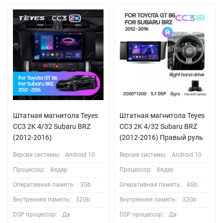
Штатная магнитола Teyes
Штатная магнитола Teyes
CC3 2K 4/32 Subaru BRZ
CC3 2K 4/32 Subaru BRZ
(2012-2016)
(2012-2016) Правый руль
Версия системы:
Android 10
Версия системы:
Android 10
Процессор:
8ядер
Процессор:
8ядер
Оперативная память:
3Gb
Оперативная память:
4Gb
Внутренняя память:
32Gb
Внутренняя память:
32Gb
DSP процессор:
Да
DSP процессор:
Да