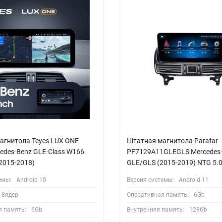
агнитола Teyes LUX ONE
Штатная магнитола Parafar
edes-Benz GLE-Class W166
PF7129A11GLEGLS Mercedes
(2015-2018)
GLE/GLS (2015-2019) NTG 5.
емы:
Android 10
Версия системы:
Android 11
8ядер
Оперативная память:
6Gb
я память:
6Gb
Внутренняя память:
128Gb