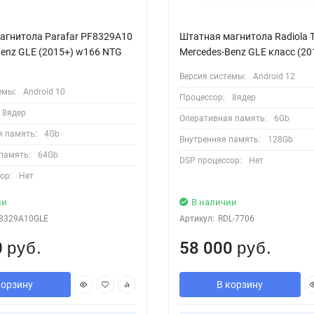
агнитола Parafar PF8329A10
Штатная магнитола Radiola 
Benz GLE (2015+) w166 NTG
Mercedes-Benz GLE класс (20
Версия системы:
Android 12
емы:
Android 10
Процессор:
8ядер
8ядер
Оперативная память:
6Gb
я память:
4Gb
Внутренняя память:
128Gb
память:
64Gb
DSP процессор:
Нет
ор:
Нет
ии
В наличии
8329A10GLE
Артикул:
RDL-7706
0
58 000
руб.
руб.
корзину
В корзину