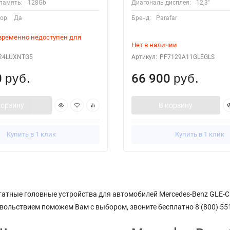
память:
128Gb
Диагональ дисплея:
12,3"
ор:
Да
Бренд:
Parafar
 временно недоступен для
Нет в наличии
24LUXNTG5
Артикул:
PF7129A11GLEGLS
0
66 900
руб.
руб.
корзину
В корзину
Купить в 1 клик
Купить в 1 клик
штатные головные устройства для автомобилей Mercedes-Benz GLE-Cl
ольствием поможем Вам с выбором, звоните бесплатно 8 (800) 551