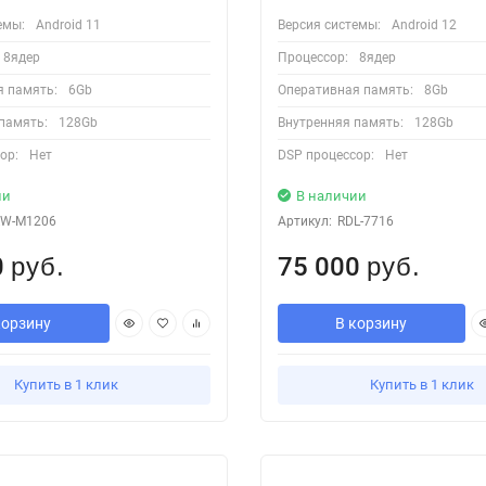
емы:
Android 11
Версия системы:
Android 12
8ядер
Процессор:
8ядер
я память:
6Gb
Оперативная память:
8Gb
память:
128Gb
Внутренняя память:
128Gb
ор:
Нет
DSP процессор:
Нет
ии
В наличии
W-M1206
Артикул:
RDL-7716
0
75 000
руб.
руб.
корзину
В корзину
Купить в 1 клик
Купить в 1 клик