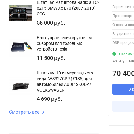
Штатная магнитола Radiola TC-
Версия сист
6215 BMW X5 E70 (2007-2010)
CCC
Процессор:
58 000
руб.
Оперативна
Внутренняя 
Блок управления круговым
DSP процесс
обзором для головных
устройств Tesla
В налич
11 500
руб.
Артикул:
MR
70 40
Штатная HD камера заднего
вида AVS327CPR (#185) для
автомобилей AUDI/ SKODA/
В 
VOLKSWAGEN
4 690
руб.
Смотреть все