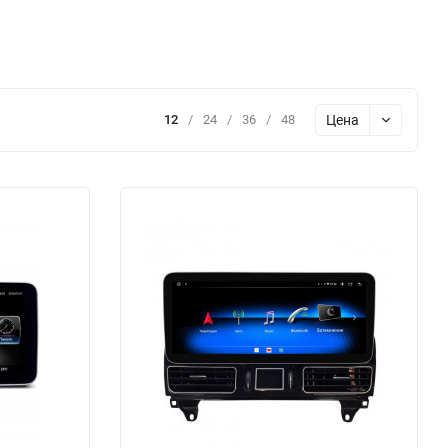
Цена
12
/
24
/
36
/
48