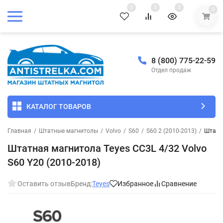
0
0
0
0
8 (800) 775-22-59
Отдел продаж
КАТАЛОГ ТОВАРОВ
Главная
/
Штатные магнитолы
/
Volvo
/
S60
/
S60 2 (2010-2013)
/
Штатна
Штатная магнитола Teyes CC3L 4/32 Volvo
S60 Y20 (2010-2018)
Оставить отзыв
Бренд:
Teyes
Избранное
Сравнение