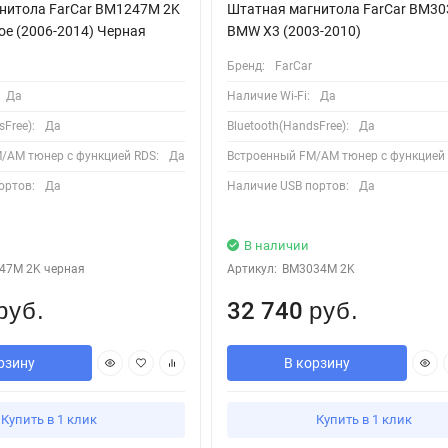
нитола FarCar BM1247M 2K
Штатная магнитола FarCar BM3
hoe (2006-2014) Черная
BMW X3 (2003-2010)
Бренд:
FarCar
Да
Наличие Wi-Fi:
Да
Free):
Да
Bluetooth(HandsFree):
Да
/AM тюнер с функцией RDS:
Да
Встроенный FM/AM тюнер с функцией 
ортов:
Да
Наличие USB портов:
Да
В наличии
47M 2K черная
Артикул:
BM3034M 2K
32 740
руб.
руб.
рзину
В корзину
Купить в 1 клик
Купить в 1 клик