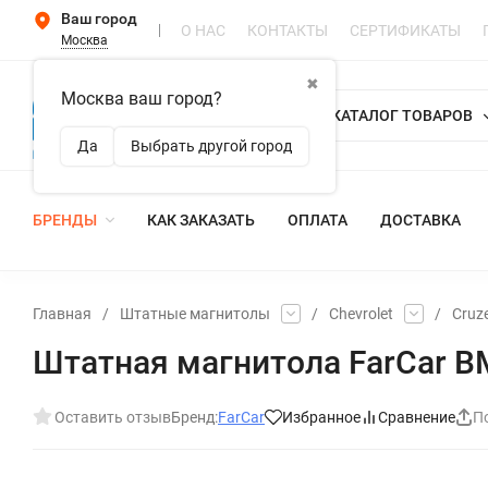
Ваш город
О НАС
КОНТАКТЫ
СЕРТИФИКАТЫ
Москва
✖
Москва ваш город?
КАТАЛОГ ТОВАРОВ
Да
Выбрать другой город
БРЕНДЫ
КАК ЗАКАЗАТЬ
ОПЛАТА
ДОСТАВКА
Главная
/
Штатные магнитолы
/
Chevrolet
/
Cruz
Штатная магнитола FarCar BM
Оставить отзыв
Бренд:
FarCar
Избранное
Сравнение
П