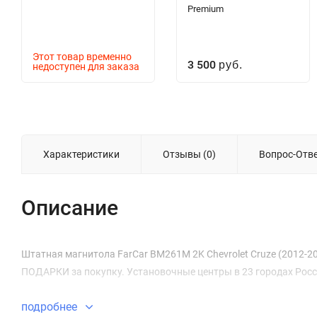
Premium
Этот товар временно
3 500
недоступен для заказа
руб.
Характеристики
Отзывы (0)
Вопрос-Отв
Описание
Штатная магнитола FarCar BM261M 2K Chevrolet Cruze (2012-2015
ПОДАРКИ за покупку. Установочные центры в 23 городах Росс
подробнее