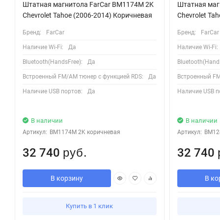
Штатная магнитола FarCar BM1174M 2K
Штатная маг
Chevrolet Tahoe (2006-2014) Коричневая
Chevrolet Ta
Бренд:
FarCar
Бренд:
FarCar
Наличие Wi-Fi:
Да
Наличие Wi-Fi:
Bluetooth(HandsFree):
Да
Bluetooth(Hands
Встроенный FM/AM тюнер с функцией RDS:
Да
Встроенный FM
Наличие USB портов:
Да
Наличие USB п
В наличии
В наличии
Артикул:
BM1174M 2K коричневая
Артикул:
BM12
32 740
32 740
руб.
В корзину
В ко
Купить в 1 клик