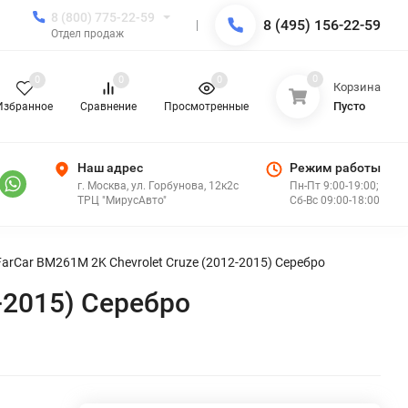
8 (800) 775-22-59
8 (495) 156-22-59
Отдел продаж
0
0
0
0
Корзина
Пусто
Избранное
Сравнение
Просмотренные
Наш адрес
Режим работы
г. Москва, ул. Горбунова, 12к2с
Пн-Пт 9:00-19:00;
ТРЦ "МирусАвто"
Сб-Вс 09:00-18:00
arCar BM261M 2K Chevrolet Cruze (2012-2015) Серебро
-2015) Серебро