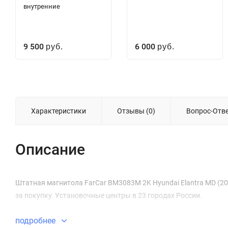
внутренние
9 500
6 000
руб.
руб.
Характеристики
Отзывы (0)
Вопрос-Отв
Описание
Штатная магнитола FarCar BM3083M 2K Hyundai Elantra MD (201
за покупку. Установочные центры в 23 городах России.
подробнее