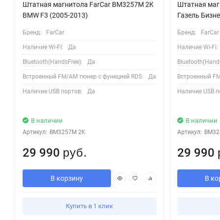
Штатная магнитола FarCar BM3257M 2K
Штатная маг
BMW F3 (2005-2013)
Газель Бизне
Бренд:
FarCar
Бренд:
FarCar
Наличие Wi-Fi:
Да
Наличие Wi-Fi:
Bluetooth(HandsFree):
Да
Bluetooth(Hands
Встроенный FM/AM тюнер с функцией RDS:
Да
Встроенный FM
Наличие USB портов:
Да
Наличие USB п
В наличии
В наличии
Артикул:
BM3257M 2K
Артикул:
BM32
29 990
29 990
руб.
В корзину
В ко
Купить в 1 клик