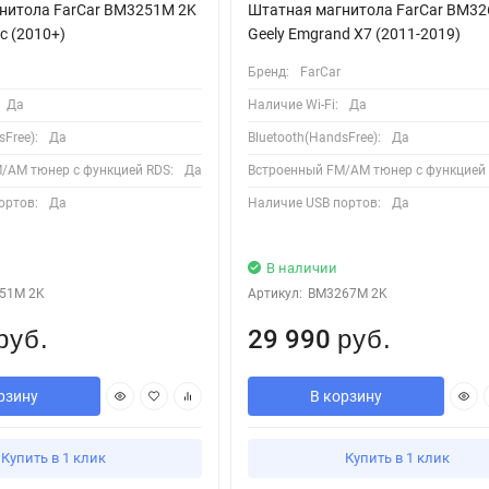
нитола FarCar BM3251M 2K
Штатная магнитола FarCar BM3
с (2010+)
Geely Emgrand X7 (2011-2019)
Бренд:
FarCar
Да
Наличие Wi-Fi:
Да
Free):
Да
Bluetooth(HandsFree):
Да
/AM тюнер с функцией RDS:
Да
Встроенный FM/AM тюнер с функцией 
ортов:
Да
Наличие USB портов:
Да
В наличии
51M 2K
Артикул:
BM3267M 2K
29 990
руб.
руб.
рзину
В корзину
Купить в 1 клик
Купить в 1 клик