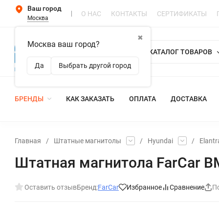
Ваш город
О НАС
КОНТАКТЫ
СЕРТИФИКАТЫ
Москва
✖
Москва ваш город?
КАТАЛОГ ТОВАРОВ
Да
Выбрать другой город
БРЕНДЫ
КАК ЗАКАЗАТЬ
ОПЛАТА
ДОСТАВКА
Главная
/
Штатные магнитолы
/
Hyundai
/
Elantr
Штатная магнитола FarCar BM
Оставить отзыв
Бренд:
FarCar
Избранное
Сравнение
П