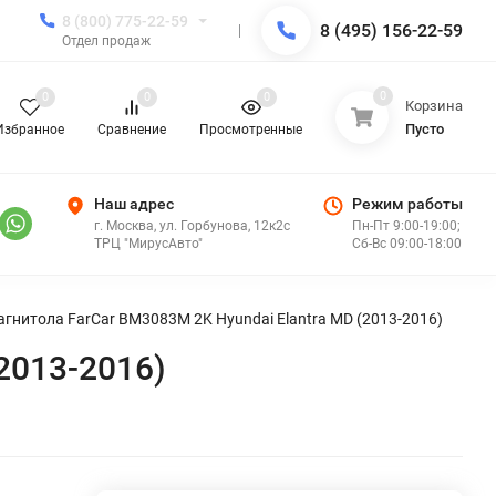
8 (800) 775-22-59
8 (495) 156-22-59
Отдел продаж
0
0
0
0
Корзина
Пусто
Избранное
Сравнение
Просмотренные
Наш адрес
Режим работы
г. Москва, ул. Горбунова, 12к2с
Пн-Пт 9:00-19:00;
ТРЦ "МирусАвто"
Сб-Вс 09:00-18:00
гнитола FarCar BM3083M 2K Hyundai Elantra MD (2013-2016)
2013-2016)