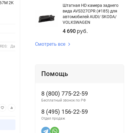
267M 2K
Штатная магнитола FarCar BM020M 2K
Штатн
Штатная HD камера заднего
Chevrolet Epica (2006-2012)
Chevr
вида AVS327CPR (#185) для
автомобилей AUDI/ SKODA/
Бренд:
FarCar
Бренд:
VOLKSWAGEN
Наличие Wi-Fi:
Да
Наличи
4 690
руб.
Bluetooth(HandsFree):
Да
Blueto
Смотреть все
RDS:
Да
Встроенный FM/AM тюнер с функцией RDS:
Да
Встрое
Наличие USB портов:
Да
Наличи
Помощь
В наличии
В н
Артикул:
BM020M 2K
Артику
29 990
29
руб.
8 (800) 775-22-59
Бесплатный звонок по РФ
В корзину
8 (495) 156-22-59
Отдел продаж
Купить в 1 клик