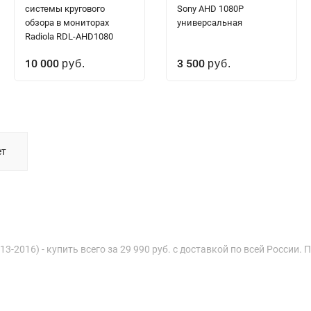
системы кругового
Sony AHD 1080P
обзора в мониторах
универсальная
Radiola RDL-AHD1080
10 000
3 500
руб.
руб.
ет
3-2016) - купить всего за 29 990 руб. с доставкой по всей России