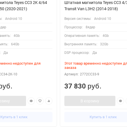
итола Teyes CC3 2K 4/64
Штатная магнитола Teyes CC3 4/
350 (2020-2021)
Transit Van L3H2 (2014-2018)
ы:
Android 10
Версия системы:
Android 10
ядер
Процессор:
8ядер
амять:
4Gb
Оперативная память:
4Gb
мять:
64Gb
Внутренняя память:
32Gb
:
Да
DSP процессор:
Да
ременно недоступен для
Этот товар временно недоступен д
заказа
CC34-2K-10
Артикул:
2772CC33-9
37 830
руб.
руб.
рзину
В корзину
Купить в 1 клик
Купить в 1 клик