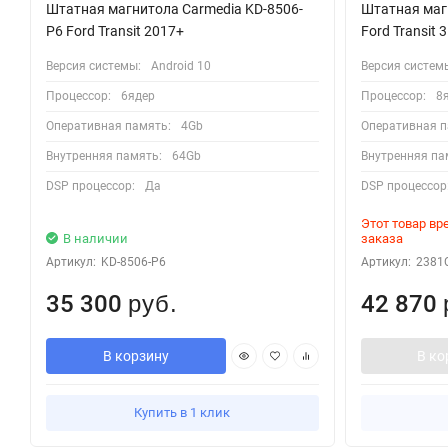
Штатная магнитола Carmedia KD-8506-
Штатная магн
P6 Ford Transit 2017+
Ford Transit 
Версия системы:
Android 10
Версия систем
Процессор:
6ядер
Процессор:
8
Оперативная память:
4Gb
Оперативная п
Внутренняя память:
64Gb
Внутренняя па
DSP процессор:
Да
DSP процессор
Этот товар в
В наличии
заказа
Артикул:
KD-8506-P6
Артикул:
2381
35 300
42 870
руб.
В корзину
В ко
Купить в 1 клик