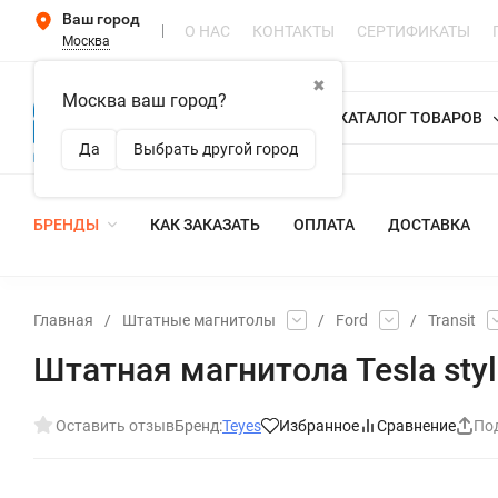
Ваш город
О НАС
КОНТАКТЫ
СЕРТИФИКАТЫ
Москва
✖
Москва ваш город?
КАТАЛОГ ТОВАРОВ
Да
Выбрать другой город
БРЕНДЫ
КАК ЗАКАЗАТЬ
ОПЛАТА
ДОСТАВКА
Главная
/
Штатные магнитолы
/
Ford
/
Transit
Штатная магнитола Tesla style
Оставить отзыв
Бренд:
Teyes
Избранное
Сравнение
По