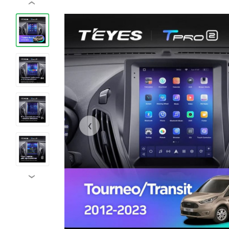
‹
‹
›