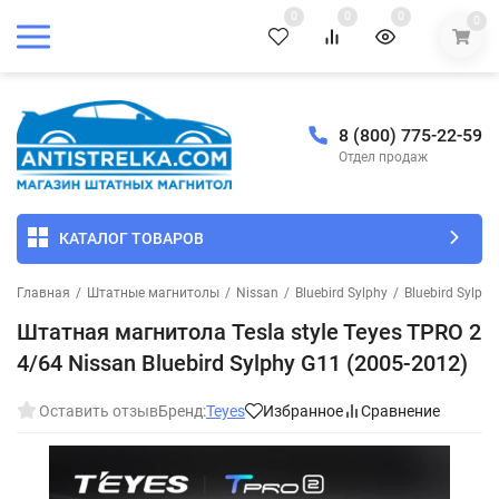
0
0
0
0
8 (800) 775-22-59
Отдел продаж
КАТАЛОГ ТОВАРОВ
Главная
/
Штатные магнитолы
/
Nissan
/
Bluebird Sylphy
/
Bluebird Sylph
Штатная магнитола Tesla style Teyes TPRO 2
4/64 Nissan Bluebird Sylphy G11 (2005-2012)
Оставить отзыв
Бренд:
Teyes
Избранное
Сравнение