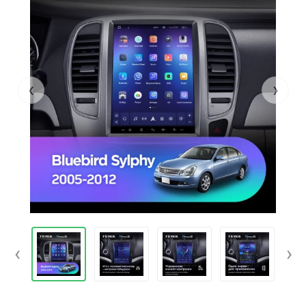
‹
›
‹
›