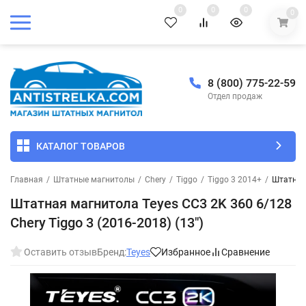
0
0
0
0
8 (800) 775-22-59
Отдел продаж
КАТАЛОГ ТОВАРОВ
Главная
/
Штатные магнитолы
/
Chery
/
Tiggo
/
Tiggo 3 2014+
/
Штатная 
Штатная магнитола Teyes CC3 2K 360 6/128
Chery Tiggo 3 (2016-2018) (13")
Оставить отзыв
Бренд:
Teyes
Избранное
Сравнение