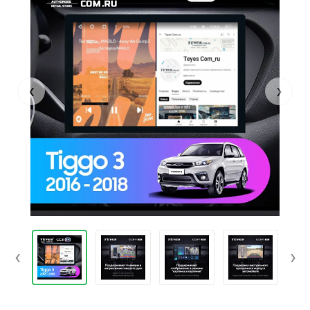
‹
›
‹
›