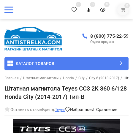
0
0
0
0
8 (800) 775-22-59
Отдел продаж
КАТАЛОГ ТОВАРОВ
Главная
/
Штатные магнитолы
/
Honda
/
City
/
City 6 (2013-2017)
/
Штатн
Штатная магнитола Teyes CC3 2K 360 6/128
Honda City (2014-2017) Тип-B
Оставить отзыв
Бренд:
Teyes
Избранное
Сравнение