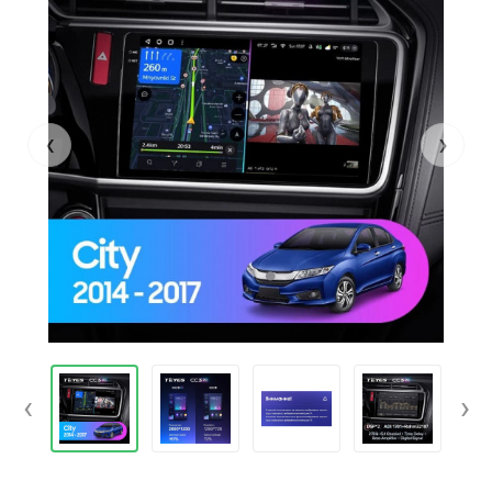
‹
›
‹
›