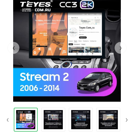
‹
›
‹
›