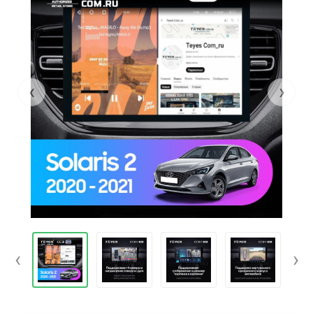
‹
›
‹
›