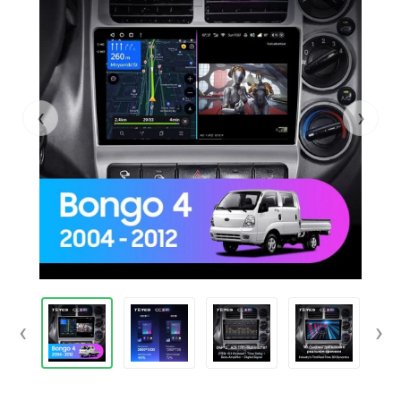
‹
›
‹
›