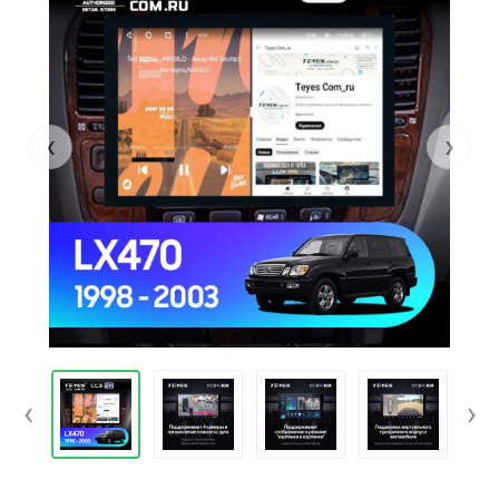
‹
›
‹
›