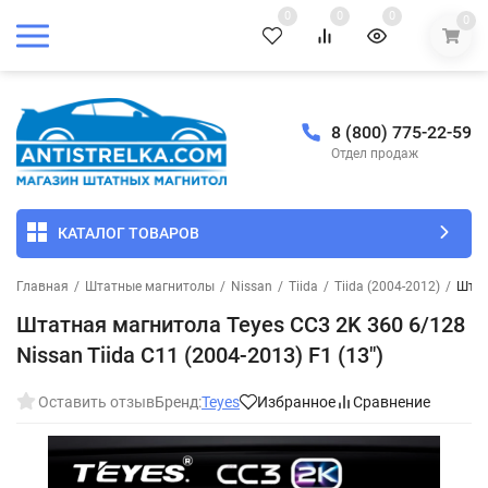
0
0
0
0
8 (800) 775-22-59
Отдел продаж
КАТАЛОГ ТОВАРОВ
Главная
/
Штатные магнитолы
/
Nissan
/
Tiida
/
Tiida (2004-2012)
/
Штат
Штатная магнитола Teyes CC3 2K 360 6/128
Nissan Tiida C11 (2004-2013) F1 (13")
Оставить отзыв
Бренд:
Teyes
Избранное
Сравнение