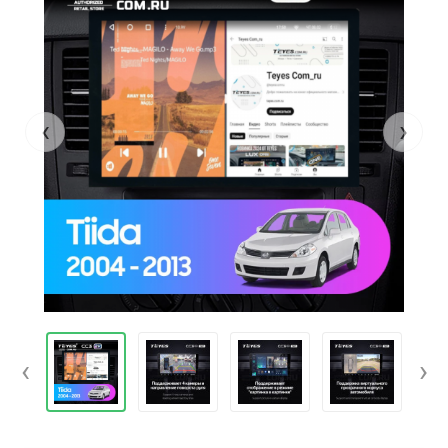
‹
›
‹
›