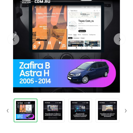
‹
›
‹
›