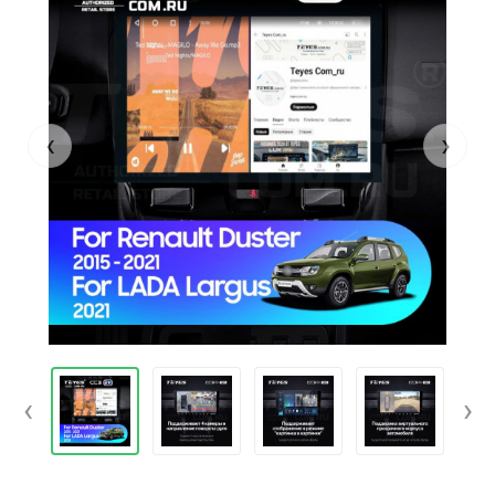
‹
›
‹
›