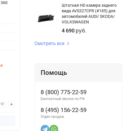
 360
Штатная магнитола Teyes CC3 2K 6/128
Штатн
Штатная HD камера заднего
Volvo S60 (2004-2010)
Volvo
вида AVS327CPR (#185) для
автомобилей AUDI/ SKODA/
Версия системы:
Android 10
Версия
VOLKSWAGEN
Процессор:
8ядер
Процес
4 690
руб.
Оперативная память:
6Gb
Опера
Смотреть все
Внутренняя память:
128Gb
Внутре
DSP процессор:
Да
DSP пр
ля
Этот товар временно недоступен для
Этот 
заказа
заказ
Помощь
Артикул:
6242CC36-2K-9-2
Артику
47 970
47
руб.
8 (800) 775-22-59
Бесплатный звонок по РФ
В корзину
8 (495) 156-22-59
Отдел продаж
Купить в 1 клик