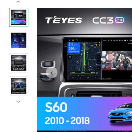
‹
‹
›