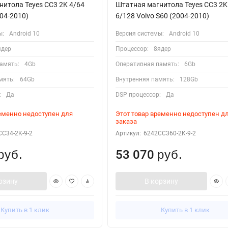
итола Teyes CC3 2K 4/64
Штатная магнитола Teyes CC3 2K
004-2010)
6/128 Volvo S60 (2004-2010)
ы:
Android 10
Версия системы:
Android 10
ядер
Процессор:
8ядер
амять:
4Gb
Оперативная память:
6Gb
мять:
64Gb
Внутренняя память:
128Gb
:
Да
DSP процессор:
Да
ременно недоступен для
Этот товар временно недоступен д
заказа
C34-2K-9-2
Артикул:
6242CC360-2K-9-2
53 070
руб.
руб.
рзину
В корзину
Купить в 1 клик
Купить в 1 клик