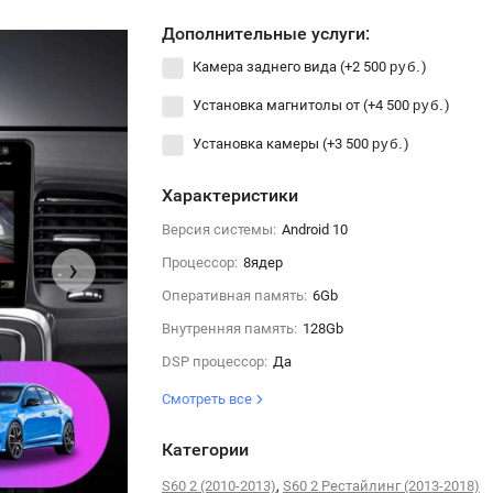
Дополнительные услуги:
Камера заднего вида (+
2 500
)
руб.
Установка магнитолы от (+
4 500
)
руб.
Установка камеры (+
3 500
)
руб.
Характеристики
Версия системы:
Android 10
›
Процессор:
8ядер
Оперативная память:
6Gb
Внутренняя память:
128Gb
DSP процессор:
Да
Смотреть все
Категории
,
S60 2 (2010-2013)
S60 2 Рестайлинг (2013-2018)