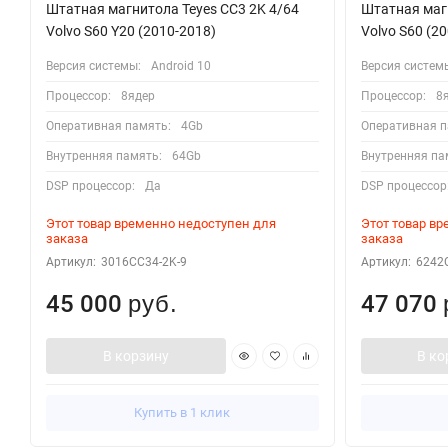
Штатная магнитола Teyes CC3 2K 4/64
Штатная магн
Volvo S60 Y20 (2010-2018)
Volvo S60 (2
Версия системы:
Android 10
Версия систем
Процессор:
8ядер
Процессор:
8
Оперативная память:
4Gb
Оперативная п
Внутренняя память:
64Gb
Внутренняя па
DSP процессор:
Да
DSP процессор
Этот товар временно недоступен для
Этот товар в
заказа
заказа
Артикул:
3016CC34-2K-9
Артикул:
6242C
45 000
47 070
руб.
В корзину
В ко
Купить в 1 клик