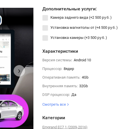
Дополнительные услуги:
Камера заднего вида (+
2 500
)
руб.
Установка магнитолы от (+
4 500
)
руб.
Установка камеры (+
3 500
)
руб.
Характеристики
Версия системы:
Android 10
›
Процессор:
8ядер
Оперативная память:
4Gb
Внутренняя память:
32Gb
DSP процессор:
Да
Смотреть все
Категории
Emgrand EC7 1 (2009-2016)