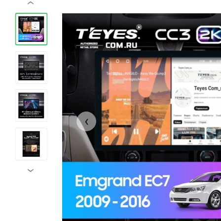
‹
‹
›