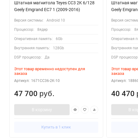
Штатная магнитола Teyes CC3 2K 6/128
Штатная магн
Geely Emgrand EC7 1 (2009-2016)
Geely Emgran
Версия системы:
Android 10
Версия систем
Процессор:
8ядер
Процессор:
8
Оперативная память:
6Gb
Оперативная п
Внутренняя память:
128Gb
Внутренняя па
DSP процессор:
Да
DSP процессор
Этот товар временно недоступен для
Этот товар в
заказа
заказа
Артикул:
1671CC36-2K-10
Артикул:
1886
47 700
40 470
руб.
В корзину
В ко
Купить в 1 клик