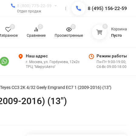
8 (800) 775-22-59
8 (495) 156-22-59
Отдел продаж
0
0
0
0
Корзина
Пусто
Избранное
Сравнение
Просмотренные
Наш адрес
Режим работы
г. Москва, ул. Горбунова, 12к2с
Пн-Пт 9:00-19:00;
ТРЦ "МирусАвто"
Сб-Вс 09:00-18:00
eyes CC3 2K 4/32 Geely Emgrand EC7 1 (2009-2016) (13")
009-2016) (13")