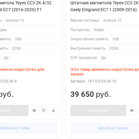
итола Teyes CC3 2K 4/32
Штатная магнитола Teyes CC3 2K
d EC7 (2016-2020) F1
Geely Emgrand EC7 1 (2009-2016)
ы:
Android 10
Версия системы:
Android 10
ядер
Процессор:
8ядер
амять:
3Gb
Оперативная память:
3Gb
мять:
32Gb
Внутренняя память:
32Gb
:
Да
DSP процессор:
Да
ременно недоступен для
Этот товар временно недоступен д
заказа
CC33-2K-9
Артикул:
1671CC33-2K-10
39 650
руб.
руб.
рзину
В корзину
Купить в 1 клик
Купить в 1 клик