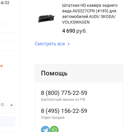
 4/32
Штатная магнитола Teyes CC3 2K 6/128
Штатн
Штатная HD камера заднего
Geely Emgrand EC7 (2016-2020) F1
Geely
вида AVS327CPR (#185) для
автомобилей AUDI/ SKODA/
Версия системы:
Android 10
Версия
VOLKSWAGEN
Процессор:
8ядер
Процес
4 690
руб.
Оперативная память:
6Gb
Опера
Смотреть все
Внутренняя память:
128Gb
Внутре
DSP процессор:
Да
DSP пр
ля
Этот товар временно недоступен для
Этот 
заказа
заказ
Помощь
Артикул:
1886CC36-2K-9
Артику
46 370
41
руб.
8 (800) 775-22-59
Бесплатный звонок по РФ
В корзину
8 (495) 156-22-59
Отдел продаж
Купить в 1 клик