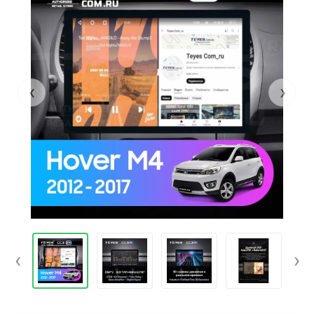
‹
›
‹
›