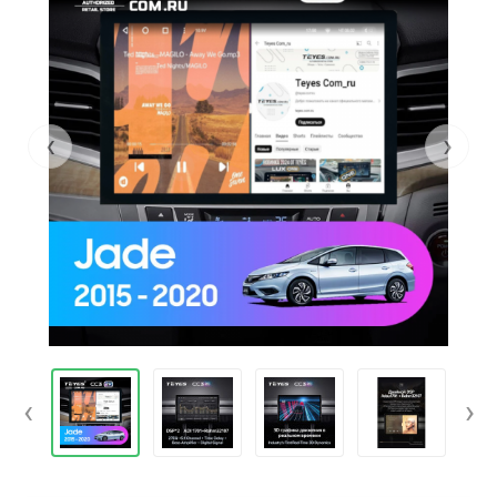
‹
›
‹
›