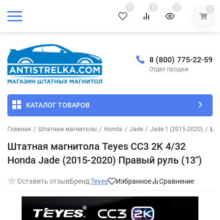
0
0
0
0
8 (800) 775-22-59
Отдел продаж
КАТАЛОГ ТОВАРОВ
Главная
/
Штатные магнитолы
/
Honda
/
Jade
/
Jade 1 (2015-2020)
/
Шта
Штатная магнитола Teyes CC3 2K 4/32
Honda Jade (2015-2020) Правый руль (13")
Оставить отзыв
Бренд:
Teyes
Избранное
Сравнение