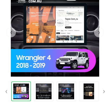
‹
›
‹
›