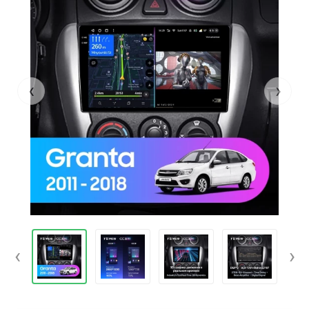
‹
›
‹
›