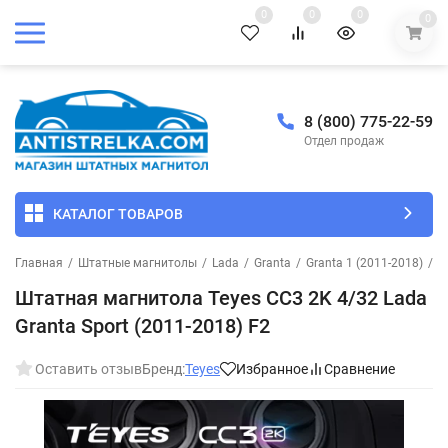
0
0
0
0
8 (800) 775-22-59
Отдел продаж
КАТАЛОГ ТОВАРОВ
Главная
/
Штатные магнитолы
/
Lada
/
Granta
/
Granta 1 (2011-2018)
/
Ш
Штатная магнитола Teyes CC3 2K 4/32 Lada
Granta Sport (2011-2018) F2
Оставить отзыв
Бренд:
Teyes
Избранное
Сравнение