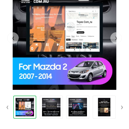
‹
›
‹
›