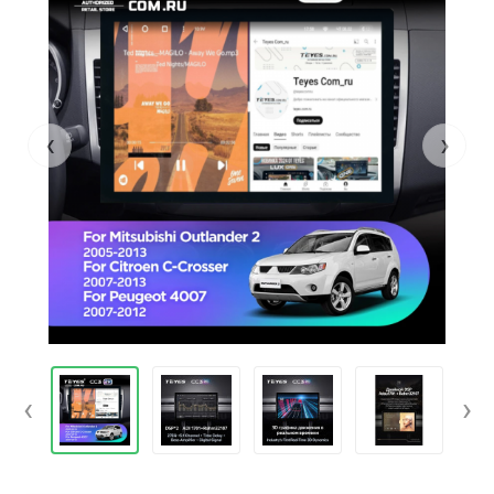
‹
›
‹
›