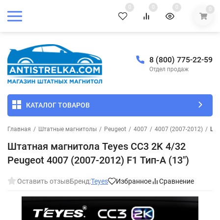
0
0
0
0
8 (800) 775-22-59
Отдел продаж
КАТАЛОГ ТОВАРОВ
Главная
/
Штатные магнитолы
/
Peugeot
/
4007
/
4007 (2007-2012)
/
Шта
Штатная магнитола Teyes CC3 2K 4/32
Peugeot 4007 (2007-2012) F1 Тип-A (13")
Оставить отзыв
Бренд:
Teyes
Избранное
Сравнение