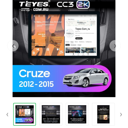
‹
›
‹
›