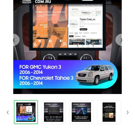
‹
›
‹
›