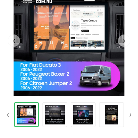
‹
›
‹
›