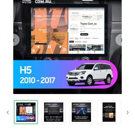
‹
›
‹
›