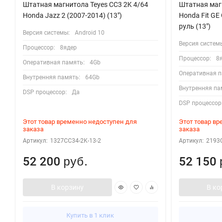
Штатная магнитола Teyes CC3 2K 4/64
Штатная магн
Honda Jazz 2 (2007-2014) (13")
Honda Fit GE
руль (13")
Версия системы:
Android 10
Версия систем
Процессор:
8ядер
Процессор:
8
Оперативная память:
4Gb
Оперативная п
Внутренняя память:
64Gb
Внутренняя па
DSP процессор:
Да
DSP процессор
Этот товар временно недоступен для
Этот товар в
заказа
заказа
Артикул:
1327CC34-2K-13-2
Артикул:
2193C
52 200
52 150
руб.
В корзину
В ко
Купить в 1 клик