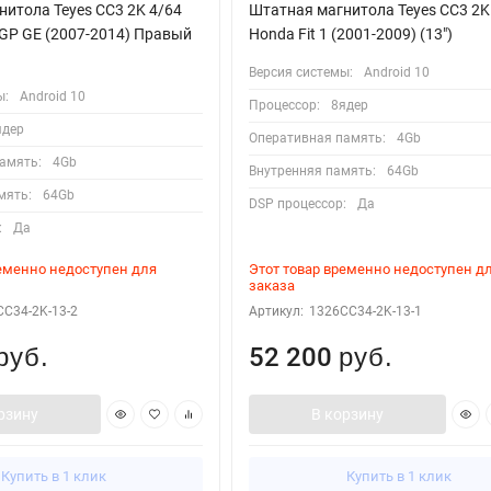
итола Teyes CC3 2K 4/64
Штатная магнитола Teyes CC3 2K
 GP GE (2007-2014) Правый
Honda Fit 1 (2001-2009) (13")
Версия системы:
Android 10
ы:
Android 10
Процессор:
8ядер
ядер
Оперативная память:
4Gb
амять:
4Gb
Внутренняя память:
64Gb
мять:
64Gb
DSP процессор:
Да
:
Да
ременно недоступен для
Этот товар временно недоступен д
заказа
C34-2K-13-2
Артикул:
1326CC34-2K-13-1
52 200
руб.
руб.
рзину
В корзину
Купить в 1 клик
Купить в 1 клик