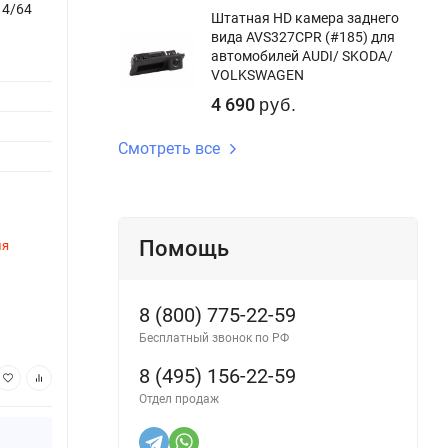
 4/64
Штатная магнитола Teyes CC3 2K 4/64
Штатн
Штатная HD камера заднего
Honda Fit 1 (2001-2009) (11")
Honda
вида AVS327CPR (#185) для
автомобилей AUDI/ SKODA/
Версия системы:
Android 10
Версия
VOLKSWAGEN
Процессор:
8ядер
Процес
4 690
руб.
Оперативная память:
4Gb
Опера
Смотреть все
Внутренняя память:
64Gb
Внутре
DSP процессор:
Да
DSP пр
Помощь
ля
Этот товар временно недоступен для
Этот 
заказа
заказ
Артикул:
1326CC34-2K-11-1
Артику
8 (800) 775-22-59
52 200
52
руб.
Бесплатный звонок по РФ
8 (495) 156-22-59
В корзину
Отдел продаж
Купить в 1 клик