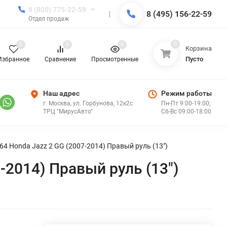
8 (800) 775-22-59
8 (495) 156-22-59
Отдел продаж
0
0
0
0
Корзина
Пусто
Избранное
Сравнение
Просмотренные
Наш адрес
Режим работы
г. Москва, ул. Горбунова, 12к2с
Пн-Пт 9:00-19:00;
ТРЦ "МирусАвто"
Сб-Вс 09:00-18:00
64 Honda Jazz 2 GG (2007-2014) Правый руль (13")
-2014) Правый руль (13")