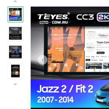
‹
‹
›