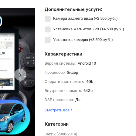
Дополнительные услуги:
Камера заднего вида (+
2 500
)
руб.
Установка магнитолы от (+
4 500
)
руб.
Установка камеры (+
3 500
)
руб.
Характеристики
Версия системы:
Android 10
›
Процессор:
8ядер
Оперативная память:
4Gb
Внутренняя память:
64Gb
DSP процессор:
Да
Смотреть все
Категории
Jazz 2 (2008-2014)