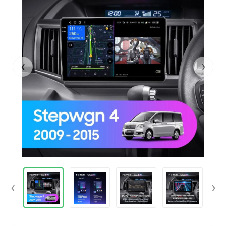
‹
›
‹
›