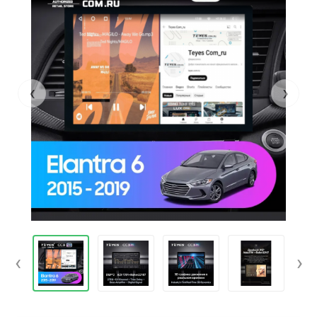
‹
›
‹
›