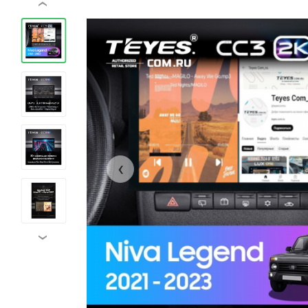
‹
‹
›