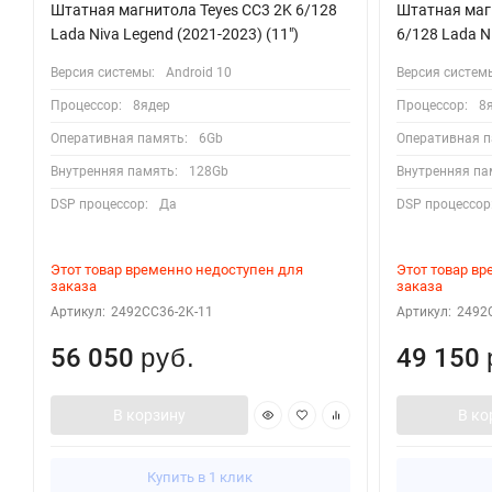
Штатная магнитола Teyes CC3 2K 6/128
Штатная магн
Lada Niva Legend (2021-2023) (11")
6/128 Lada Ni
Версия системы:
Android 10
Версия систем
Процессор:
8ядер
Процессор:
8
Оперативная память:
6Gb
Оперативная п
Внутренняя память:
128Gb
Внутренняя па
DSP процессор:
Да
DSP процессор
Этот товар временно недоступен для
Этот товар в
заказа
заказа
Артикул:
2492CC36-2K-11
Артикул:
2492
56 050
49 150
руб.
В корзину
В ко
Купить в 1 клик