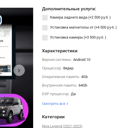
Дополнительные услуги:
Камера заднего вида (+
2 500
)
руб.
Установка магнитолы от (+
4 500
)
руб.
Установка камеры (+
3 500
)
руб.
Характеристики
Версия системы:
Android 10
›
Процессор:
8ядер
Оперативная память:
4Gb
Внутренняя память:
64Gb
DSP процессор:
Да
Смотреть все
Категории
Niva Legend (2021-2023)