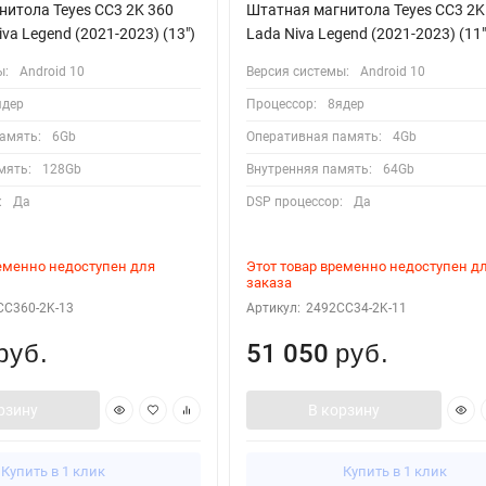
итола Teyes CC3 2K 360
Штатная магнитола Teyes CC3 2K
va Legend (2021-2023) (13")
Lada Niva Legend (2021-2023) (11"
ы:
Android 10
Версия системы:
Android 10
ядер
Процессор:
8ядер
амять:
6Gb
Оперативная память:
4Gb
мять:
128Gb
Внутренняя память:
64Gb
:
Да
DSP процессор:
Да
ременно недоступен для
Этот товар временно недоступен д
заказа
CC360-2K-13
Артикул:
2492CC34-2K-11
51 050
руб.
руб.
рзину
В корзину
Купить в 1 клик
Купить в 1 клик