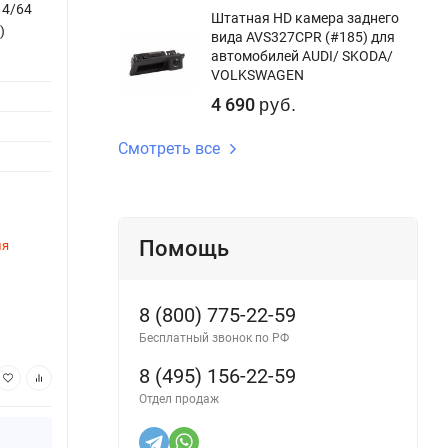
 4/64
Штатная магнитола Teyes CC3 2K 6/128
Штатн
Штатная HD камера заднего
)
Lada Niva Legend (2021-2023) (13" с
Lada 
вида AVS327CPR (#185) для
кнопками)
автомобилей AUDI/ SKODA/
Версия
VOLKSWAGEN
Версия системы:
Android 10
Процес
4 690
руб.
Процессор:
8ядер
Опера
Смотреть все
Оперативная память:
6Gb
Внутре
Внутренняя память:
128Gb
DSP пр
DSP процессор:
Да
Помощь
ля
Этот товар временно недоступен для
Этот 
заказа
заказ
Артикул:
2492CC36-2K-13-But
Артику
8 (800) 775-22-59
54 600
47
руб.
Бесплатный звонок по РФ
8 (495) 156-22-59
В корзину
Отдел продаж
Купить в 1 клик